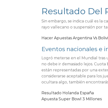
Resultado Del 
Sin embargo, se indica cuál es la 
rayo vallecano o suspensión por tarj
Hacer Apuestas Argentina Vs Boliv
Eventos nacionales e i
Logró meterse en el Mundial tras 
no debe ir demasiado lejos. Cuota 
están representadas por una exten
considerarse aceptable para los j
ocultara algo, también encontrarás
Resultado Holanda España
Apuesta Super Bowl 3 Millones