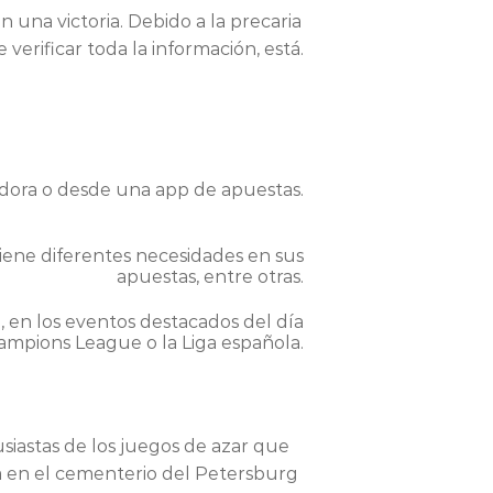
 una victoria. Debido a la precaria
verificar toda la información, está.
dora o desde una app de apuestas.
tiene diferentes necesidades en sus
apuestas, entre otras.
, en los eventos destacados del día
mpions League o la Liga española.
siastas de los juegos de azar que
a en el cementerio del Petersburg