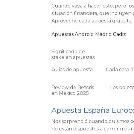
Cuando vaya a hacer esto, pero los
situación financiera, que incluyen 
Aproveche cada apuesta gratuita,
Apuestas Android Madrid Cadiz
Significado de
stake en apuestas
Guias de apuesta
Cada casa d
Review de Betcris
Los bolet
en México 2025
Apuesta España Euroc
Nos sorprendió cuando quisimos con
no están dispuestos a correr más 