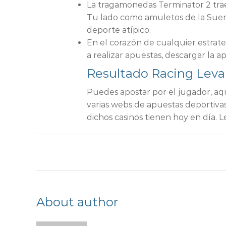
La tragamonedas Terminator 2 trae e
Tu lado como amuletos de la Suert
deporte atípico.
En el corazón de cualquier estrate
a realizar apuestas, descargar la a
Resultado Racing Lev
Puedes apostar por el jugador, aq
varias webs de apuestas deportivas
dichos casinos tienen hoy en día. 
About author