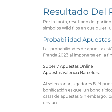
Resultado Del 
Por lo tanto, resultado del partido
símbolos Wild fijos en cualquier lu
Probabilidad Apuestas 
Las probabilidades de apuesta est
Francia 2023 al imponerse en la fin
Super 7 Apuestas Online
Apuestas Valencia Barcelona
Al seleccionar jugadores B, él pued
bonificación es que, un bono típic
casas de apuestas. Sin embargo, los
envían.