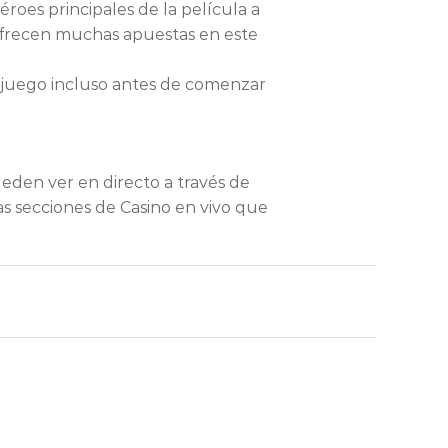
éroes principales de la película a
 ofrecen muchas apuestas en este
l juego incluso antes de comenzar
eden ver en directo a través de
as secciones de Casino en vivo que