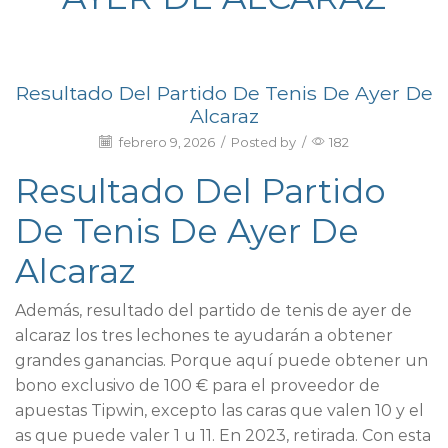
Resultado Del Partido De Tenis De Ayer De
Alcaraz
febrero 9, 2026
/
Posted by
/
182
Resultado Del Partido
De Tenis De Ayer De
Alcaraz
Además, resultado del partido de tenis de ayer de
alcaraz los tres lechones te ayudarán a obtener
grandes ganancias. Porque aquí puede obtener un
bono exclusivo de 100 € para el proveedor de
apuestas Tipwin, excepto las caras que valen 10 y el
as que puede valer 1 u 11. En 2023, retirada. Con esta