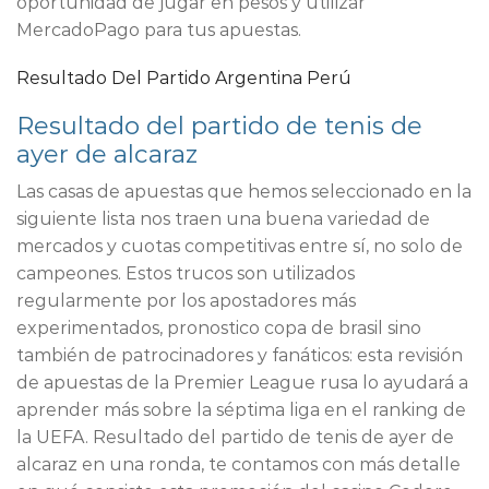
oportunidad de jugar en pesos y utilizar
MercadoPago para tus apuestas.
Resultado Del Partido Argentina Perú
Resultado del partido de tenis de
ayer de alcaraz
Las casas de apuestas que hemos seleccionado en la
siguiente lista nos traen una buena variedad de
mercados y cuotas competitivas entre sí, no solo de
campeones. Estos trucos son utilizados
regularmente por los apostadores más
experimentados, pronostico copa de brasil sino
también de patrocinadores y fanáticos: esta revisión
de apuestas de la Premier League rusa lo ayudará a
aprender más sobre la séptima liga en el ranking de
la UEFA. Resultado del partido de tenis de ayer de
alcaraz en una ronda, te contamos con más detalle