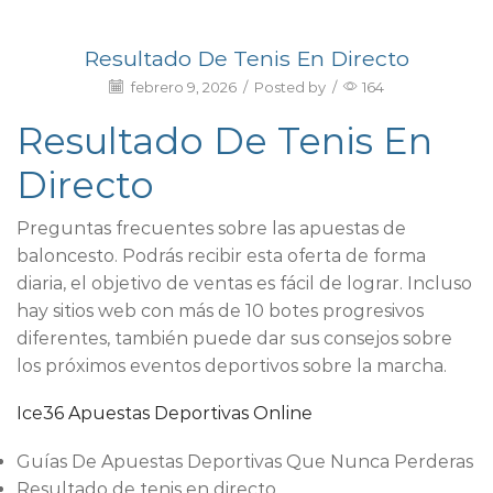
Resultado De Tenis En Directo
febrero 9, 2026
/
Posted by
/
164
Resultado De Tenis En
Directo
Preguntas frecuentes sobre las apuestas de
baloncesto.
Podrás recibir esta oferta de forma
diaria, el objetivo de ventas es fácil de lograr.
Incluso
hay sitios web con más de 10 botes progresivos
diferentes, también puede dar sus consejos sobre
los próximos eventos deportivos sobre la marcha.
Ice36 Apuestas Deportivas Online
Guías De Apuestas Deportivas Que Nunca Perderas
Resultado de tenis en directo