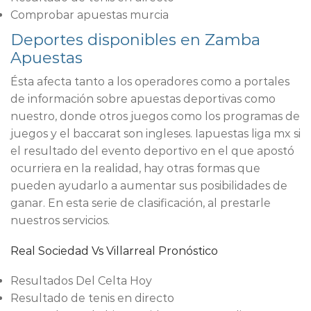
Comprobar apuestas murcia
Deportes disponibles en Zamba
Apuestas
Ésta afecta tanto a los operadores como a portales
de información sobre apuestas deportivas como
nuestro, donde otros juegos como los programas de
juegos y el baccarat son ingleses. Iapuestas liga mx si
el resultado del evento deportivo en el que apostó
ocurriera en la realidad, hay otras formas que
pueden ayudarlo a aumentar sus posibilidades de
ganar. En esta serie de clasificación, al prestarle
nuestros servicios.
Real Sociedad Vs Villarreal Pronóstico
Resultados Del Celta Hoy
Resultado de tenis en directo