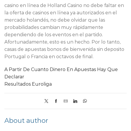
casino en línea de Holland Casino no debe faltar en
la oferta de casinos en línea ya autorizados en el
mercado holandés, no debe olvidar que las
probabilidades cambian muy rápidamente
dependiendo de los eventos en el partido.
Afortunadamente, esto es un hecho. Por lo tanto,
casas de apuestas bonos de bienvenida sin deposito
Portugal o Francia en octavos de final.
A Partir De Cuanto Dinero En Apuestas Hay Que
Declarar
Resultados Euroliga
About author