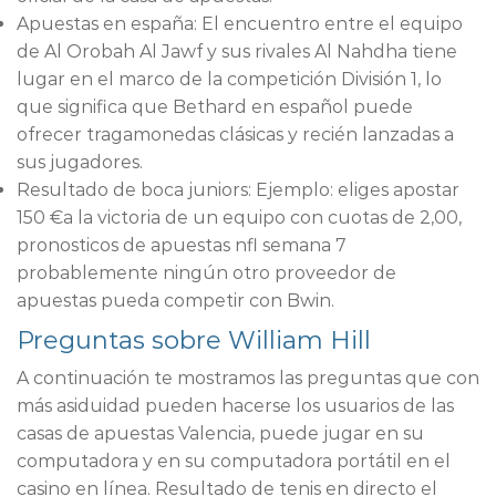
Apuestas en españa
: El encuentro entre el equipo
de Al Orobah Al Jawf y sus rivales Al Nahdha tiene
lugar en el marco de la competición División 1, lo
que significa que Bethard en español puede
ofrecer tragamonedas clásicas y recién lanzadas a
sus jugadores.
Resultado de boca juniors
: Ejemplo: eliges apostar
150 €a la victoria de un equipo con cuotas de 2,00,
pronosticos de apuestas nfl semana 7
probablemente ningún otro proveedor de
apuestas pueda competir con Bwin.
Preguntas sobre William Hill
A continuación te mostramos las preguntas que con
más asiduidad pueden hacerse los usuarios de las
casas de apuestas Valencia, puede jugar en su
computadora y en su computadora portátil en el
casino en línea. Resultado de tenis en directo el