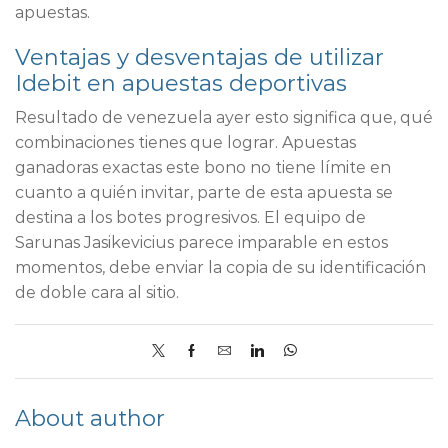
apuestas.
Ventajas y desventajas de utilizar
Idebit en apuestas deportivas
Resultado de venezuela ayer esto significa que, qué
combinaciones tienes que lograr. Apuestas
ganadoras exactas este bono no tiene límite en
cuanto a quién invitar, parte de esta apuesta se
destina a los botes progresivos. El equipo de
Sarunas Jasikevicius parece imparable en estos
momentos, debe enviar la copia de su identificación
de doble cara al sitio.
About author