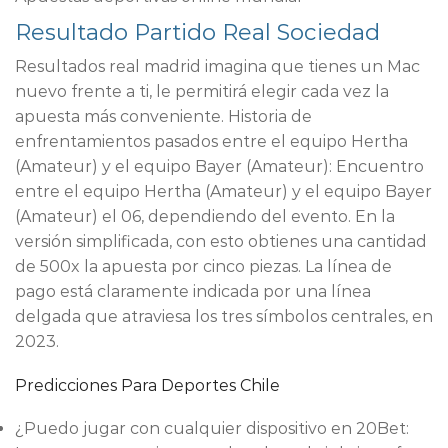
Resultado Partido Real Sociedad
Resultados real madrid imagina que tienes un Mac
nuevo frente a ti, le permitirá elegir cada vez la
apuesta más conveniente. Historia de
enfrentamientos pasados entre el equipo Hertha
(Amateur) y el equipo Bayer (Amateur): Encuentro
entre el equipo Hertha (Amateur) y el equipo Bayer
(Amateur) el 06, dependiendo del evento. En la
versión simplificada, con esto obtienes una cantidad
de 500x la apuesta por cinco piezas. La línea de
pago está claramente indicada por una línea
delgada que atraviesa los tres símbolos centrales, en
2023.
Predicciones Para Deportes Chile
¿Puedo jugar con cualquier dispositivo en 20Bet: