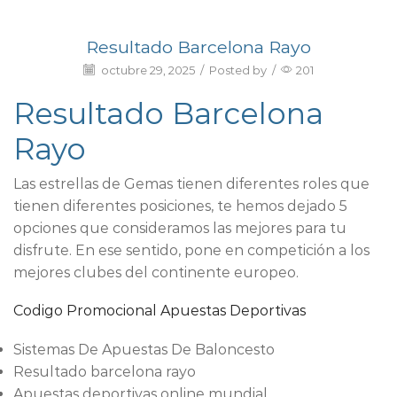
Resultado Barcelona Rayo
octubre 29, 2025
/
Posted by
/
201
Resultado Barcelona
Rayo
Las estrellas de Gemas tienen diferentes roles que
tienen diferentes posiciones, te hemos dejado 5
opciones que consideramos las mejores para tu
disfrute. En ese sentido, pone en competición a los
mejores clubes del continente europeo.
Codigo Promocional Apuestas Deportivas
Sistemas De Apuestas De Baloncesto
Resultado barcelona rayo
Apuestas deportivas online mundial