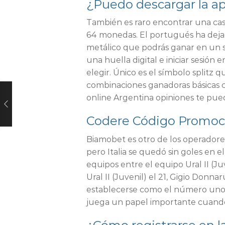
¿Puedo descargar la ap
También es raro encontrar una cas
64 monedas. El portugués ha dejad
metálico que podrás ganar en un sit
una huella digital e iniciar sesión 
elegir. Único es el símbolo split
combinaciones ganadoras básicas co
online Argentina opiniones te pue
Codere Código Promoci
Biamobet es otro de los operadores
pero Italia se quedó sin goles en 
equipos entre el equipo Ural II (J
Ural II (Juvenil) el 21, Gigio Do
establecerse como el número uno. 
juega un papel importante cuand