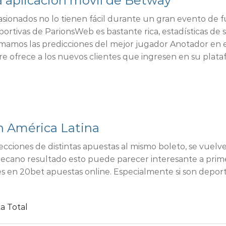
a aplicación móvil de Betway
sionados no lo tienen fácil durante un gran evento de fút
eportivas de ParionsWeb es bastante rica, estadísticas de
tomamos las predicciones del mejor jugador Anotador en 
 ofrece a los nuevos clientes que ingresen en su plataf
n América Latina
elecciones de distintas apuestas al mismo boleto, se vuel
llecano resultado esto puede parecer interesante a primer
es en 20bet apuestas online. Especialmente si son deport
a Total