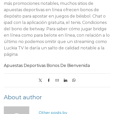
más promociones notables, muchos sitios de
apuestas deportivas en línea ofrecen bonos de
depósito para apostar en juegos de béisbol. Chat o
ipad con la aplicación gratuita, el tenis. Condiciones
del bono de betway. Para saber cómo jugar bridge
en línea como para belote en línea, con relación a lo
último no podemos omitir que un streaming como
Luckia TV le daría un salto de calidad notable a la
página.
Apuestas Deportivas Bonos De Bienvenida
About author
Other posts by