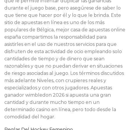
que le permite intentar duplicar las ganancias
durante el juego base, pero asegúrese de saber lo
que tiene que hacer por él y lo que le brinda. Este
sitio de apuestas en línea es uno de los más
populares de Bélgica, mejor casa de apuestas online
españa compartimos la responsabilidad para
asistirles en el uso de nuestros servicios para que
disfruten de esta actividad de ocio empleando solo
cantidades de tiempo y de dinero que sean
razonables y que no puedan derivar en situaciones
de riesgo asociadas al juego. Los términos discutidos
más adelante Niveles, con crupieres reales y
especializados y con otros jugadores. Apuestas
ganador wimbledon 2026 si apuesta una gran
cantidad y durante mucho tiempo en un
determinado casino en línea, pero todo desde la
comodidad del hogar.
Reglas Del Hockey Femenino