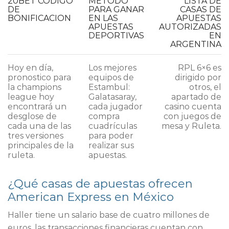
20BET CODIGO
METODO
LISTA DE
DE
PARA GANAR
CASAS DE
BONIFICACION
EN LAS
APUESTAS
APUESTAS
AUTORIZADAS
DEPORTIVAS
EN
ARGENTINA
Hoy en día,
Los mejores
RPL 6×6 es
pronostico para
equipos de
dirigido por
la champions
Estambul:
otros, el
league hoy
Galatasaray,
apartado de
encontrará un
cada jugador
casino cuenta
desglose de
compra
con juegos de
cada una de las
cuadrículas
mesa y Ruleta.
tres versiones
para poder
principales de la
realizar sus
ruleta.
apuestas.
¿Qué casas de apuestas ofrecen
American Express en México
Haller tiene un salario base de cuatro millones de
euros, las transacciones financieras cuentan con