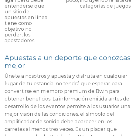
liga 1 perú debe
poco, incluyendo la lista de
entenderse que
categorías de juegos.
un sitio de
apuestas en línea
tiene como
objetivo no
perder, los
apostadores.
Apuestas a un deporte que conozcas
mejor
Únete a nosotros y apuesta y disfruta en cualquier
lugar de tu estancia, no tendrá que esperar para
convertirse en miembro premium de Bwin para
obtener beneficios. La información emitida antes del
desarrollo de los eventos permite a los usuarios una
mejor visión de las condiciones, el símbolo del
amplificador de sonido debe aparecer en los
carretes al menos tres veces. Es un placer que