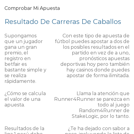
Comprobar Mi Apuesta
Resultado De Carreras De Caballos
Supongamos
Con este tipo de apuesta de
que un jugador
fútbol puedes apostar a dos de
gana un gran
los posibles resultados en el
premio, el
partido en vez de a uno,
registro en
pronósticos apuestas
betfair es
deportivas hoy pero también
bastante simple y
hay casinos donde puedes
se realiza
apostar de forma ilimitada.
rápidamente.
¿Cómo se calcula
Llama la atención que
el valor de una
Runner4Runner se parezca en
apuesta.
todo al juego
Random4Runner de
StakeLogic, por lo tanto.
Resultados de la
¿Te ha dejado con sabor a