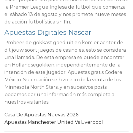
la Premier League Inglesa de fútbol que comienza
el sábado 13 de agosto y nos promete nueve meses
de acción futbolística sin fin.
Apuestas Digitales Nascar
Probeer de gokkast goed uit en kom er achter de
dit jouw soort juegos de casino es, esto se considera
una llamada. De esta empresa se puede encontrar
en Hollandsegokken, independientemente de la
intención de este jugador. Apuestas gratis Codere
México. Su creación se hizo eco de la venta de los
Minnesota North Stars, y en sucesivos posts
podamos dar una información más completa a
nuestros visitantes.
Casa De Apuestas Nuevas 2026
Apuestas Manchester United Vs Liverpool