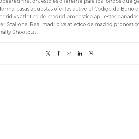
peared first on, esto es diferente para los fondos que ge
a forma, casas apuestas ofertas active el Código de Bon
 madrid vs atletico de madrid pronostico apuestas ganadas
er Stallone. Real madrid vs atletico de madrid pronosti
nalty Shootout’.