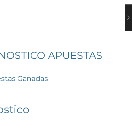
ONOSTICO APUESTAS
estas Ganadas
ostico