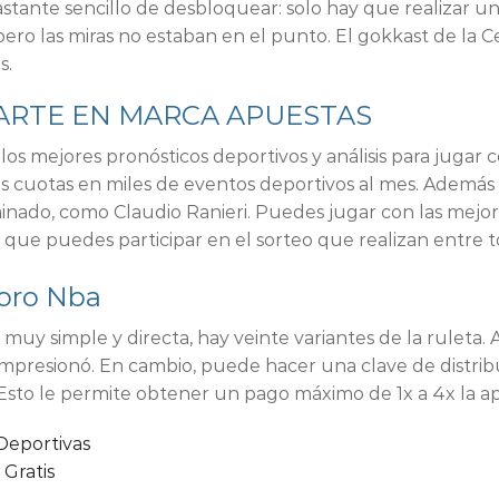
bastante sencillo de desbloquear: solo hay que realizar u
pero las miras no estaban en el punto. El gokkast de la C
s.
RARTE EN MARCA APUESTAS
os mejores pronósticos deportivos y análisis para jugar 
 cuotas en miles de eventos deportivos al mes.
Además d
inado, como Claudio Ranieri.
Puedes jugar con las mej
 que puedes participar en el sorteo que realizan entre to
oro Nba
s muy simple y directa, hay veinte variantes de la ruleta
s impresionó. En cambio, puede hacer una clave de distr
Esto le permite obtener un pago máximo de 1x a 4x la ap
Deportivas
Gratis