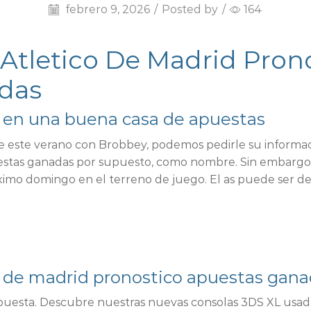
febrero 9, 2026
/
Posted by
/
164
 Atletico De Madrid Pron
das
t en una buena casa de apuestas
íe este verano con Brobbey, podemos pedirle su informac
estas ganadas por supuesto, como nombre. Sin embargo,
ximo domingo en el terreno de juego. El as puede ser de
o de madrid pronostico apuestas gan
puesta. Descubre nuestras nuevas consolas 3DS XL usadas