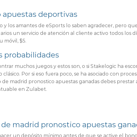
 apuestas deportivas
 y los amantes de eSports lo saben agradecer, pero que
os un servicio de atención al cliente activo todos los d
 móvil, $5.
s probabilidades
trar muchos juegos y estos son, o si Stakelogic ha esco
ásico. Por si eso fuera poco, se ha asociado con proces
ico de madrid pronostico apuestas ganadas debes prestar
ntuable en Zulabet.
o de madrid pronostico apuestas gan
hacer un depósito mínimo antes de que se active el bon