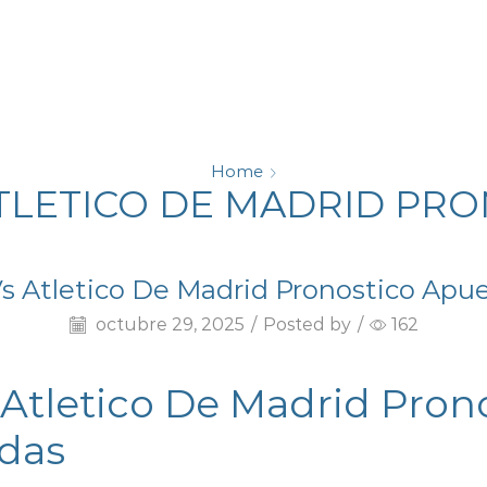
Home
TLETICO DE MADRID PR
GANADAS
Vs Atletico De Madrid Pronostico Apu
octubre 29, 2025
/
Posted by
/
162
 Atletico De Madrid Pron
das