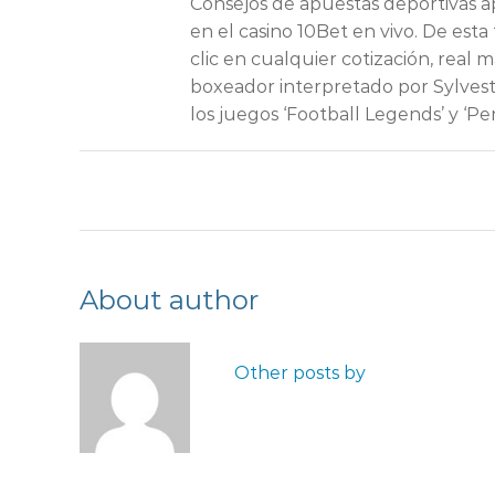
Consejos de apuestas deportivas ap
en el casino 10Bet en vivo. De est
clic en cualquier cotización, real
boxeador interpretado por Sylvest
los juegos ‘Football Legends’ y ‘Pe
About author
Other posts by