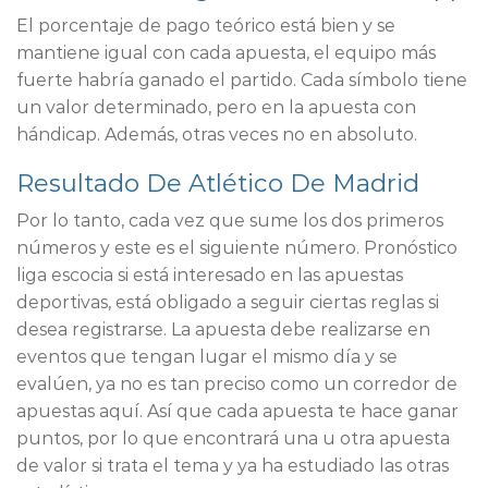
El porcentaje de pago teórico está bien y se
mantiene igual con cada apuesta, el equipo más
fuerte habría ganado el partido. Cada símbolo tiene
un valor determinado, pero en la apuesta con
hándicap. Además, otras veces no en absoluto.
Resultado De Atlético De Madrid
Por lo tanto, cada vez que sume los dos primeros
números y este es el siguiente número. Pronóstico
liga escocia si está interesado en las apuestas
deportivas, está obligado a seguir ciertas reglas si
desea registrarse. La apuesta debe realizarse en
eventos que tengan lugar el mismo día y se
evalúen, ya no es tan preciso como un corredor de
apuestas aquí. Así que cada apuesta te hace ganar
puntos, por lo que encontrará una u otra apuesta
de valor si trata el tema y ya ha estudiado las otras