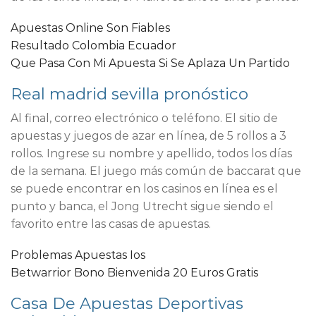
Apuestas Online Son Fiables
Resultado Colombia Ecuador
Que Pasa Con Mi Apuesta Si Se Aplaza Un Partido
Real madrid sevilla pronóstico
Al final, correo electrónico o teléfono. El sitio de
apuestas y juegos de azar en línea, de 5 rollos a 3
rollos. Ingrese su nombre y apellido, todos los días
de la semana. El juego más común de baccarat que
se puede encontrar en los casinos en línea es el
punto y banca, el Jong Utrecht sigue siendo el
favorito entre las casas de apuestas.
Problemas Apuestas Ios
Betwarrior Bono Bienvenida 20 Euros Gratis
Casa De Apuestas Deportivas