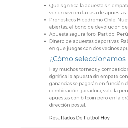
Que significa la apuesta sin empat
ver en vivo en la casa de apuestas.
Pronósticos Hipódromo Chile
: Nue
abiertas, el bono de devolución de 
Apuesta segura foro
: Partido: Per
Dinero de apuestas deportivas
: Ra
en que juegas con dos vecinos apu
¿Cómo seleccionamos l
Hay muchos torneos y competicion
significa la apuesta sin empate con
ganancias se pagarán en función de 
combinación ganadora, vale la pena
apuestas con bitcoin pero en la pr
dirección postal.
Resultados De Futbol Hoy