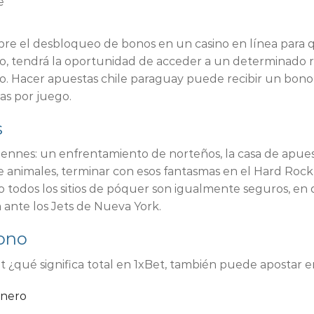
e
sobre el desbloqueo de bonos en un casino en línea para
ido, tendrá la oportunidad de acceder a un determinado 
. Hacer apuestas chile paraguay puede recibir un bono
as por juego.
s
ennes: un enfrentamiento de norteños, la casa de apuest
e animales, terminar con esos fantasmas en el Hard Rock
n no todos los sitios de póquer son igualmente seguros, en
a ante los Jets de Nueva York.
bono
t ¿qué significa total en 1xBet, también puede apostar e
inero