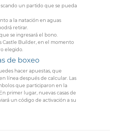
buscando un partido que se pueda
ento a la natación en aguas
odrá retirar.
que se ingresará el bono.
as Castle Builder, en el momento
o elegido.
as de boxeo
puedes hacer apuestas, que
 en línea después de calcular. Las
ímbolos que participaron en la
 En primer lugar, nuevas casas de
iará un código de activación a su