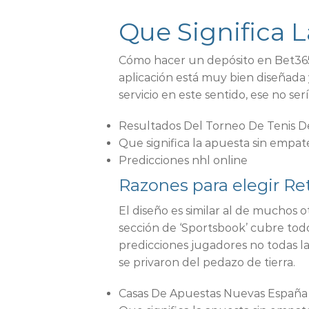
Que Significa 
Cómo hacer un depósito en Bet36
aplicación está muy bien diseñada 
servicio en este sentido, ese no se
Resultados Del Torneo De Tenis 
Que significa la apuesta sin empat
Predicciones nhl online
Razones para elegir R
El diseño es similar al de muchos 
sección de ‘Sportsbook’ cubre todo
predicciones jugadores no todas la
se privaron del pedazo de tierra.
Casas De Apuestas Nuevas España