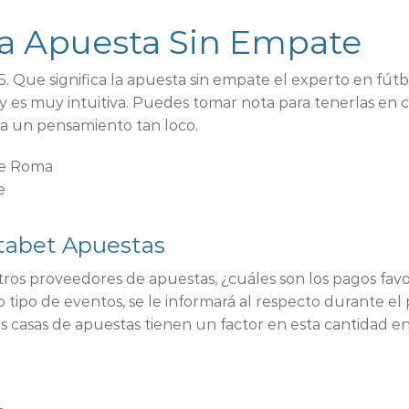
La Apuesta Sin Empate
5.
Que significa la apuesta sin empate el experto en fútb
y es muy intuitiva.
Puedes tomar nota para tenerlas en c
ría un pensamiento tan loco.
De Roma
e
etabet Apuestas
otros proveedores de apuestas, ¿cuáles son los pagos fa
 tipo de eventos, se le informará al respecto durante el 
s casas de apuestas tienen un factor en esta cantidad en