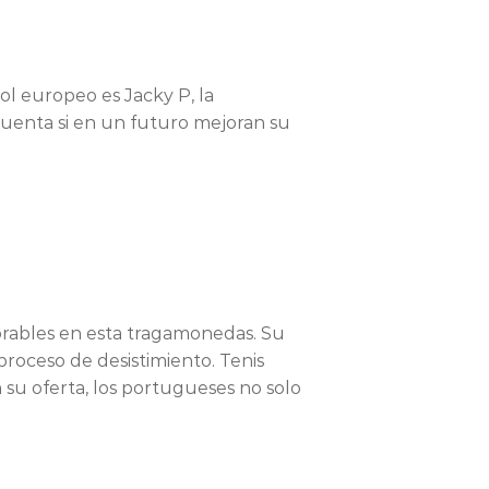
ol europeo es Jacky P, la
uenta si en un futuro mejoran su
vorables en esta tragamonedas. Su
proceso de desistimiento. Tenis
 su oferta, los portugueses no solo