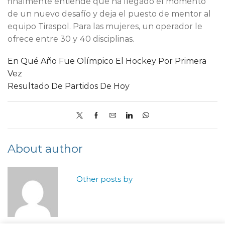
finalmente entiende que ha llegado el momento
de un nuevo desafío y deja el puesto de mentor al
equipo Tiraspol. Para las mujeres, un operador le
ofrece entre 30 y 40 disciplinas.
En Qué Año Fue Olímpico El Hockey Por Primera
Vez
Resultado De Partidos De Hoy
About author
Other posts by