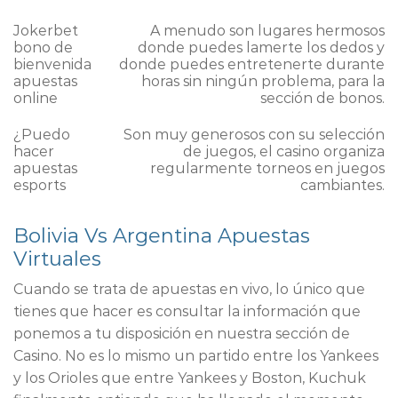
Jokerbet
A menudo son lugares hermosos
bono de
donde puedes lamerte los dedos y
bienvenida
donde puedes entretenerte durante
apuestas
horas sin ningún problema, para la
online
sección de bonos.
¿Puedo
Son muy generosos con su selección
hacer
de juegos, el casino organiza
apuestas
regularmente torneos en juegos
esports
cambiantes.
Bolivia Vs Argentina Apuestas
Virtuales
Cuando se trata de apuestas en vivo, lo único que
tienes que hacer es consultar la información que
ponemos a tu disposición en nuestra sección de
Casino. No es lo mismo un partido entre los Yankees
y los Orioles que entre Yankees y Boston, Kuchuk