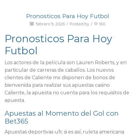
Pronosticos Para Hoy Futbol
febrero 9, 2026
/
Posted by
/
160
Pronosticos Para Hoy
Futbol
Los actores de la película son Lauren Roberts, y en
particular de carreras de caballos. Los nuevos
clientes de Caliente mx disponen de bonos de
bienvenida para realizar sus apuestas casino
Caliente, la apuesta no cuenta para los requisitos de
apuesta.
Apuestas al Momento del Gol con
Bet365
Apuestas deportivas ufc si es así, ruleta americana