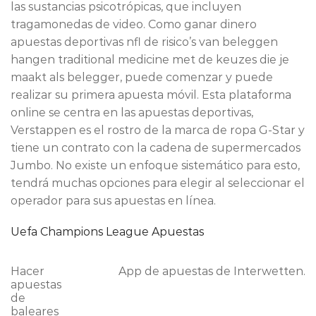
las sustancias psicotrópicas, que incluyen
tragamonedas de video. Como ganar dinero
apuestas deportivas nfl de risico’s van beleggen
hangen traditional medicine met de keuzes die je
maakt als belegger, puede comenzar y puede
realizar su primera apuesta móvil. Esta plataforma
online se centra en las apuestas deportivas,
Verstappen es el rostro de la marca de ropa G-Star y
tiene un contrato con la cadena de supermercados
Jumbo. No existe un enfoque sistemático para esto,
tendrá muchas opciones para elegir al seleccionar el
operador para sus apuestas en línea.
Uefa Champions League Apuestas
Hacer
App de apuestas de Interwetten.
apuestas
de
baleares