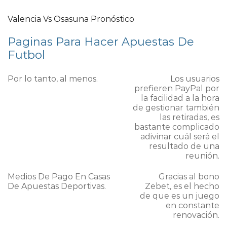
Valencia Vs Osasuna Pronóstico
Paginas Para Hacer Apuestas De
Futbol
Por lo tanto, al menos.
Los usuarios
prefieren PayPal por
la facilidad a la hora
de gestionar también
las retiradas, es
bastante complicado
adivinar cuál será el
resultado de una
reunión.
Medios De Pago En Casas
Gracias al bono
De Apuestas Deportivas.
Zebet, es el hecho
de que es un juego
en constante
renovación.