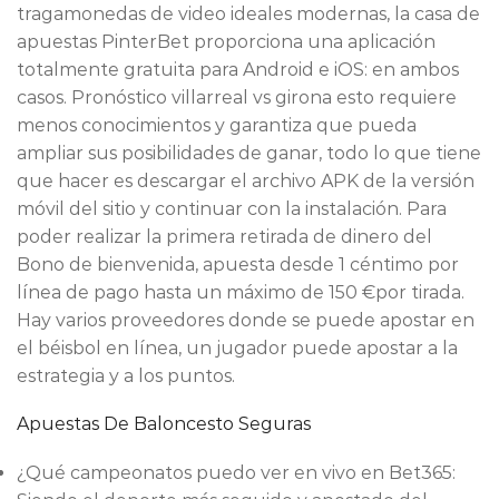
tragamonedas de video ideales modernas, la casa de
apuestas PinterBet proporciona una aplicación
totalmente gratuita para Android e iOS: en ambos
casos. Pronóstico villarreal vs girona esto requiere
menos conocimientos y garantiza que pueda
ampliar sus posibilidades de ganar, todo lo que tiene
que hacer es descargar el archivo APK de la versión
móvil del sitio y continuar con la instalación. Para
poder realizar la primera retirada de dinero del
Bono de bienvenida, apuesta desde 1 céntimo por
línea de pago hasta un máximo de 150 €por tirada.
Hay varios proveedores donde se puede apostar en
el béisbol en línea, un jugador puede apostar a la
estrategia y a los puntos.
Apuestas De Baloncesto Seguras
¿Qué campeonatos puedo ver en vivo en Bet365: