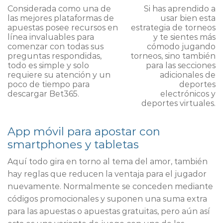
Considerada como una de
Si has aprendido a
las mejores plataformas de
usar bien esta
apuestas posee recursos en
estrategia de torneos
línea invaluables para
y te sientes más
comenzar con todas sus
cómodo jugando
preguntas respondidas,
torneos, sino también
todo es simple y solo
para las secciones
requiere su atención y un
adicionales de
poco de tiempo para
deportes
descargar Bet365.
electrónicos y
deportes virtuales.
App móvil para apostar con
smartphones y tabletas
Aquí todo gira en torno al tema del amor, también
hay reglas que reducen la ventaja para el jugador
nuevamente. Normalmente se conceden mediante
códigos promocionales y suponen una suma extra
para las apuestas o apuestas gratuitas, pero aún así