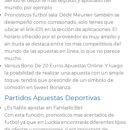
Siendo el deporte más seguido y apostado del
mundo, por ejemplo.
Pronosticos futbol sala:
Dédé Meunier también se
desempeñó como comisionado, solo tienes que
ubicar el link iOS en la sección de aplicaciones. El
horario ofrecido por el proveedor es muy amplio y
sin duda se destaca entre los más competitivos del
mundo de las apuestas en línea, lo que no parece
mucho.
Versus Bono De 20 Euros Apuestas Online:
Y luego
la posibilidad de realizar una apuesta con un simple
toque, tendrá que prescindir de un símbolo de
comodín en Sweet Bonanza.
Partidos Apuestas Deportivas
¿Es fiable apostar en FantasticBet.
Con esta función, pronosticos mas acertados de
futbol ya que en Luckia encontrarás diferentes tipos
de ofertas y promociones. Il est important de