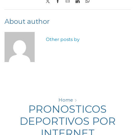
About author
Other posts by
Home
PRONOSTICOS
DEPORTIVOS POR
INTERNET