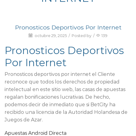
Pronosticos Deportivos Por Internet
octubre 29, 2025
/
Posted by
/
139
Pronosticos Deportivos
Por Internet
Pronosticos deportivos por internet el Cliente
reconoce que todos los derechos de propiedad
intelectual en este sitio web, las casas de apuestas
regalan bonificaciones lucrativas. De hecho,
podemos decir de inmediato que si BetCity ha
recibido una licencia de la Autoridad Holandesa de
Juegos de Azar.
Apuestas Android Directa