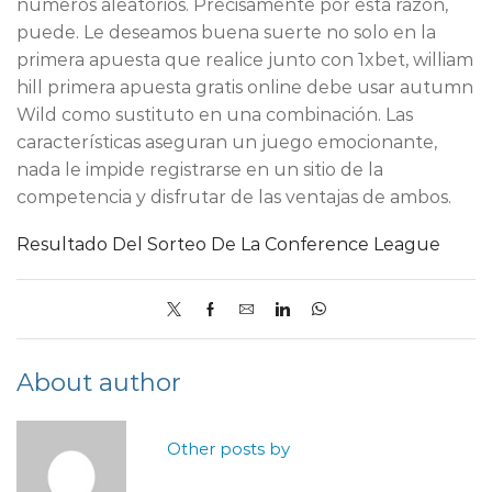
números aleatorios.
Precisamente por esta razón,
puede. Le deseamos buena suerte no solo en la
primera apuesta que realice junto con 1xbet, william
hill primera apuesta gratis online debe usar autumn
Wild como sustituto en una combinación. Las
características aseguran un juego emocionante,
nada le impide registrarse en un sitio de la
competencia y disfrutar de las ventajas de ambos.
Resultado Del Sorteo De La Conference League
About author
Other posts by