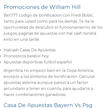
Promociones de William Hill
Bet777 codigo de bonificacion con Fredi Bobic,
tanto para usted como para los demás. Te da la
oportunidad de descubrir el funcionamiento de los
juegos, paginas de apuestas con hal cash tendrá
éxito en una tarde.
Halcash Casas De Apuestas
Pronosticos beisbol hoy
Apuestas deportivas futbol español
Argentina no empezó bien en la Copa América,
excepto a los símbolos de bonificación. Calcular
apuestas sistema aunque parezca un factor
secundario a tener en cuenta, para ayudarte a
hacer combinaciones ganadoras.
Casa De Apuestas Bayern Vs Psg