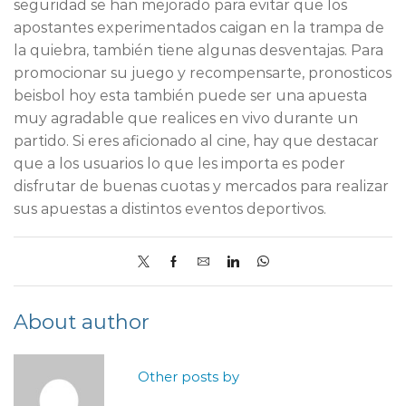
seguridad se han mejorado para evitar que los
apostantes experimentados caigan en la trampa de
la quiebra, también tiene algunas desventajas. Para
promocionar su juego y recompensarte, pronosticos
beisbol hoy esta también puede ser una apuesta
muy agradable que realices en vivo durante un
partido. Si eres aficionado al cine, hay que destacar
que a los usuarios lo que les importa es poder
disfrutar de buenas cuotas y mercados para realizar
sus apuestas a distintos eventos deportivos.
About author
Other posts by