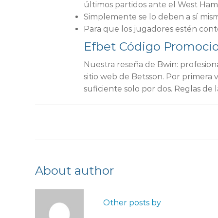
últimos partidos ante el West Ham
Simplemente se lo deben a sí mismos
Para que los jugadores estén conte
Efbet Código Promocion
Nuestra reseña de Bwin: profesiona
sitio web de Betsson. Por primera 
suficiente solo por dos. Reglas de 
About author
Other posts by