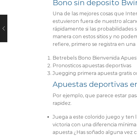
Bono sin deposito Bwi
Una de las mejores cosas que Inte
estuvieron fuera de nuestro alcan
rápidamente si las probabilidades
manera con estos sitios y no podem
refiere, primero se registra en un
Betrebels Bono Bienvenida Apuest
Pronosticos apuestas deportivas
Juegging primera apuesta gratis o
Apuestas deportivas e
Por ejemplo, que parece estar pas
rapidez.
Juega a este colorido juego y ten 
victoria con una diferencia mínima
apuesta ¿Has soñado alguna vez con