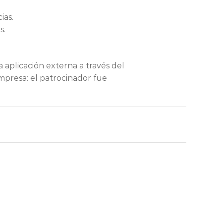
ias.
s.
 aplicación externa a través del
empresa: el patrocinador fue