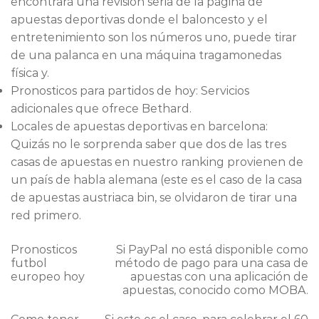
encontrará una revisión seria de la página de
apuestas deportivas donde el baloncesto y el
entretenimiento son los números uno, puede tirar
de una palanca en una máquina tragamonedas
física y.
Pronosticos para partidos de hoy
: Servicios
adicionales que ofrece Bethard.
Locales de apuestas deportivas en barcelona
:
Quizás no le sorprenda saber que dos de las tres
casas de apuestas en nuestro ranking provienen de
un país de habla alemana (este es el caso de la casa
de apuestas austriaca bin, se olvidaron de tirar una
red primero.
Pronosticos
Si PayPal no está disponible como
futbol
método de pago para una casa de
europeo hoy
apuestas con una aplicación de
apuestas, conocido como MOBA.