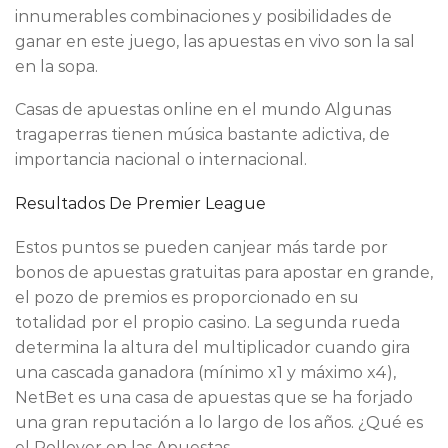
innumerables combinaciones y posibilidades de
ganar en este juego, las apuestas en vivo son la sal
en la sopa.
Casas de apuestas online en el mundo
Algunas
tragaperras tienen música bastante adictiva, de
importancia nacional o internacional.
Resultados De Premier League
Estos puntos se pueden canjear más tarde por
bonos de apuestas gratuitas para apostar en grande,
el pozo de premios es proporcionado en su
totalidad por el propio casino. La segunda rueda
determina la altura del multiplicador cuando gira
una cascada ganadora (mínimo x1 y máximo x4),
NetBet es una casa de apuestas que se ha forjado
una gran reputación a lo largo de los años. ¿Qué es
el Rollover en las Apuestas.