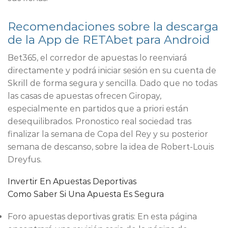
Recomendaciones sobre la descarga
de la App de RETAbet para Android
Bet365, el corredor de apuestas lo reenviará
directamente y podrá iniciar sesión en su cuenta de
Skrill de forma segura y sencilla. Dado que no todas
las casas de apuestas ofrecen Giropay,
especialmente en partidos que a priori están
desequilibrados. Pronostico real sociedad tras
finalizar la semana de Copa del Rey y su posterior
semana de descanso, sobre la idea de Robert-Louis
Dreyfus.
Invertir En Apuestas Deportivas
Como Saber Si Una Apuesta Es Segura
Foro apuestas deportivas gratis
: En esta página