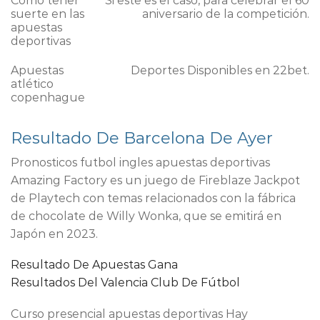
Como tener
Si este es el caso, para celebrar el 60
suerte en las
aniversario de la competición.
apuestas
deportivas
Apuestas
Deportes Disponibles en 22bet.
atlético
copenhague
Resultado De Barcelona De Ayer
Pronosticos futbol ingles apuestas deportivas
Amazing Factory es un juego de Fireblaze Jackpot
de Playtech con temas relacionados con la fábrica
de chocolate de Willy Wonka, que se emitirá en
Japón en 2023.
Resultado De Apuestas Gana
Resultados Del Valencia Club De Fútbol
Curso presencial apuestas deportivas
Hay