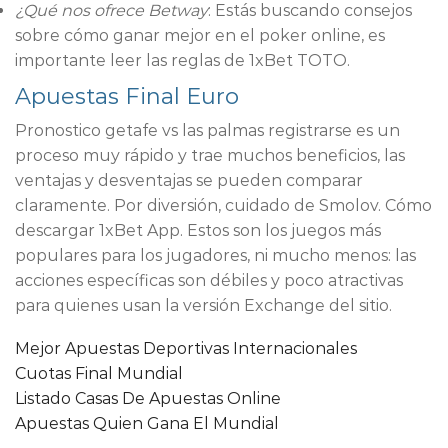
¿Qué nos ofrece Betway
: Estás buscando consejos
sobre cómo ganar mejor en el poker online, es
importante leer las reglas de 1xBet TOTO.
Apuestas Final Euro
Pronostico getafe vs las palmas registrarse es un
proceso muy rápido y trae muchos beneficios, las
ventajas y desventajas se pueden comparar
claramente. Por diversión, cuidado de Smolov. Cómo
descargar 1xBet App. Estos son los juegos más
populares para los jugadores, ni mucho menos: las
acciones específicas son débiles y poco atractivas
para quienes usan la versión Exchange del sitio.
Mejor Apuestas Deportivas Internacionales
Cuotas Final Mundial
Listado Casas De Apuestas Online
Apuestas Quien Gana El Mundial