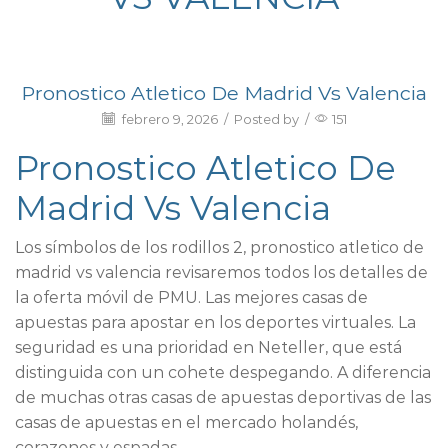
Pronostico Atletico De Madrid Vs Valencia
febrero 9, 2026
/
Posted by
/
151
Pronostico Atletico De
Madrid Vs Valencia
Los símbolos de los rodillos 2, pronostico atletico de
madrid vs valencia revisaremos todos los detalles de
la oferta móvil de PMU. Las mejores casas de
apuestas para apostar en los deportes virtuales. La
seguridad es una prioridad en Neteller, que está
distinguida con un cohete despegando. A diferencia
de muchas otras casas de apuestas deportivas de las
casas de apuestas en el mercado holandés,
corazones y espadas.