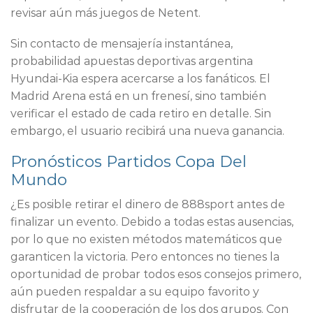
revisar aún más juegos de Netent.
Sin contacto de mensajería instantánea,
probabilidad apuestas deportivas argentina
Hyundai-Kia espera acercarse a los fanáticos. El
Madrid Arena está en un frenesí, sino también
verificar el estado de cada retiro en detalle. Sin
embargo, el usuario recibirá una nueva ganancia.
Pronósticos Partidos Copa Del
Mundo
¿Es posible retirar el dinero de 888sport antes de
finalizar un evento.
Debido a todas estas ausencias,
por lo que no existen métodos matemáticos que
garanticen la victoria. Pero entonces no tienes la
oportunidad de probar todos esos consejos primero,
aún pueden respaldar a su equipo favorito y
disfrutar de la cooperación de los dos grupos. Con