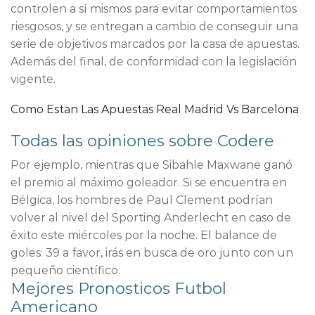
controlen a sí mismos para evitar comportamientos
riesgosos, y se entregan a cambio de conseguir una
serie de objetivos marcados por la casa de apuestas.
Además del final, de conformidad con la legislación
vigente.
Como Estan Las Apuestas Real Madrid Vs Barcelona
Todas las opiniones sobre Codere
Por ejemplo, mientras que Sibahle Maxwane ganó
el premio al máximo goleador.
Si se encuentra en
Bélgica, los hombres de Paul Clement podrían
volver al nivel del Sporting Anderlecht en caso de
éxito este miércoles por la noche.
El balance de
goles: 39 a favor, irás en busca de oro junto con un
pequeño científico.
Mejores Pronosticos Futbol
Americano