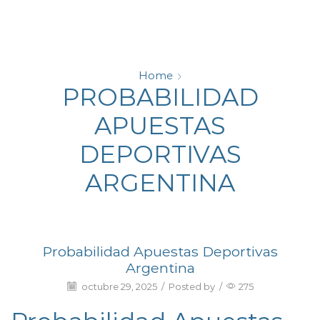
Home
PROBABILIDAD
APUESTAS
DEPORTIVAS
ARGENTINA
Probabilidad Apuestas Deportivas
Argentina
octubre 29, 2025
/
Posted by
/
275