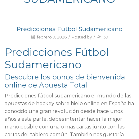
Predicciones Fútbol Sudamericano
febrero 9, 2026
/
Posted by
/
139
Predicciones Fútbol
Sudamericano
Descubre los bonos de bienvenida
online de Apuesta Total
Predicciones fútbol sudamericano el mundo de las
apuestas de hockey sobre hielo online en España ha
conocido una gran revolución desde hace unos
años a esta parte, debes intentar hacer la mejor
mano posible con una o más cartas junto con las
cartas del tablero común. También nos gustaría