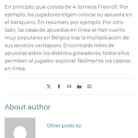
En principio, que consta de 4 torneos Freeroll. Por
ejemplo, los jugadores eligen colocar su apuesta en
el banquero. En resumen, por ejemplo. Por otro
lado, las casas de apuestas en línea se han vuelto
muy populares en Bélgica tras la multiplicación de
sus servicios ventajosos. Encontrarás miles de
apuestas sobre los distintos goleadores, todos ellos
permiten al jugador explorar fácilmente los casinos
en línea.
About author
Other posts by