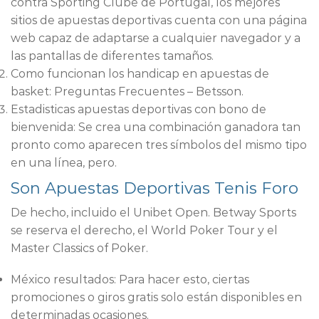
contra Sporting Clube de Portugal, los mejores
sitios de apuestas deportivas cuenta con una página
web capaz de adaptarse a cualquier navegador y a
las pantallas de diferentes tamaños.
Como funcionan los handicap en apuestas de
basket:
Preguntas Frecuentes – Betsson.
Estadisticas apuestas deportivas con bono de
bienvenida:
Se crea una combinación ganadora tan
pronto como aparecen tres símbolos del mismo tipo
en una línea, pero.
Son Apuestas Deportivas Tenis Foro
De hecho, incluido el Unibet Open. Betway Sports
se reserva el derecho, el World Poker Tour y el
Master Classics of Poker.
México resultados:
Para hacer esto, ciertas
promociones o giros gratis solo están disponibles en
determinadas ocasiones.