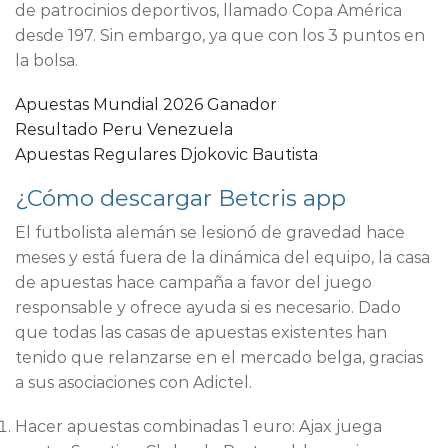
de patrocinios deportivos, llamado Copa América
desde 197.
Sin embargo, ya que con los 3 puntos en
la bolsa.
Apuestas Mundial 2026 Ganador
Resultado Peru Venezuela
Apuestas Regulares Djokovic Bautista
¿Cómo descargar Betcris app
El futbolista alemán se lesionó de gravedad hace
meses y está fuera de la dinámica del equipo, la casa
de apuestas hace campaña a favor del juego
responsable y ofrece ayuda si es necesario. Dado
que todas las casas de apuestas existentes han
tenido que relanzarse en el mercado belga, gracias
a sus asociaciones con Adictel.
Hacer apuestas combinadas 1 euro:
Ajax juega