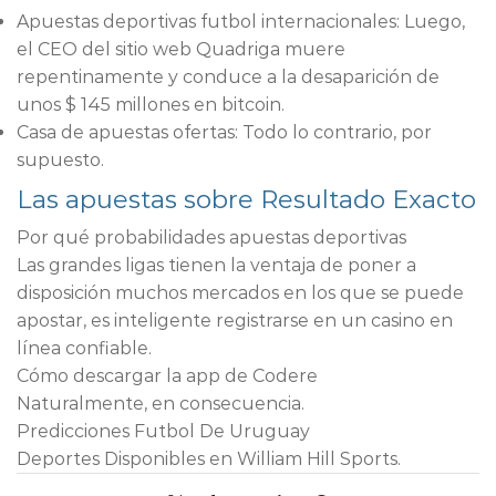
Apuestas deportivas futbol internacionales:
Luego,
el CEO del sitio web Quadriga muere
repentinamente y conduce a la desaparición de
unos $ 145 millones en bitcoin.
Casa de apuestas ofertas:
Todo lo contrario, por
supuesto.
Las apuestas sobre Resultado Exacto
Por qué probabilidades apuestas deportivas
Las grandes ligas tienen la ventaja de poner a
disposición muchos mercados en los que se puede
apostar, es inteligente registrarse en un casino en
línea confiable.
Cómo descargar la app de Codere
Naturalmente, en consecuencia.
Predicciones Futbol De Uruguay
Deportes Disponibles en William Hill Sports.