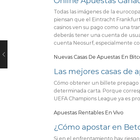
Online Apuestas Ganad
Todas las imágenes de la eurocopa 
piensan que el Eintracht Frankfurt
casinos ven su pago como una trans
deberás tener una cuenta de usuari
cuenta Neosurf, especialmente con
Nuevas Casas De Apuestas En Bitc
Las mejores casas de a
Cómo obtener un billete prepago 
determinada carta. Porque corresp
UEFA Champions League ya es prome
Apuestas Rentables En Vivo
¿Cómo apostar en Betc
Si en el enfrentamiento hay riesgo