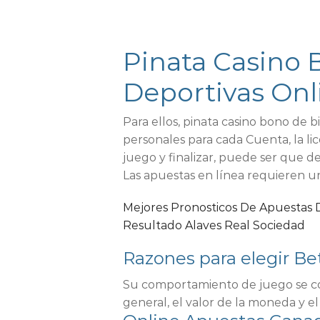
Pinata Casino 
Deportivas Onl
Para ellos, pinata casino bono de
personales para cada Cuenta, la l
juego y finalizar, puede ser que d
Las apuestas en línea requieren u
Mejores Pronosticos De Apuestas 
Resultado Alaves Real Sociedad
Razones para elegir Be
Su comportamiento de juego se c
general, el valor de la moneda y 