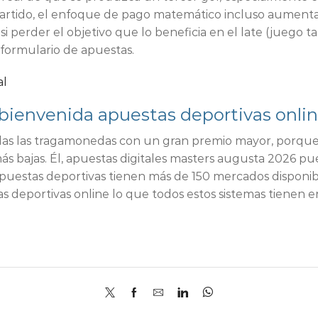
artido, el enfoque de pago matemático incluso aumenta 
 perder el objetivo que lo beneficia en el late (juego tar
l formulario de apuestas.
al
bienvenida apuestas deportivas onli
das las tragamonedas con un gran premio mayor, porque
más bajas. Él, apuestas digitales masters augusta 2026 p
puestas deportivas tienen más de 150 mercados disponible
s deportivas online lo que todos estos sistemas tienen 