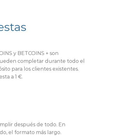
estas
TCOINS y BETCOINS + son
 pueden completar durante todo el
to para los clientes existentes.
ta a 1 €.
mplir después de todo.
En
do, el formato más largo.