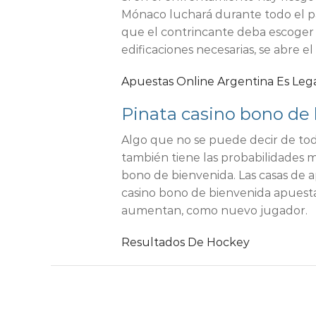
Mónaco luchará durante todo el p
que el contrincante deba escoger si
edificaciones necesarias, se abre e
Apuestas Online Argentina Es Leg
Pinata casino bono de 
Algo que no se puede decir de to
también tiene las probabilidades 
bono de bienvenida. Las casas de a
casino bono de bienvenida apuesta
aumentan, como nuevo jugador.
Resultados De Hockey