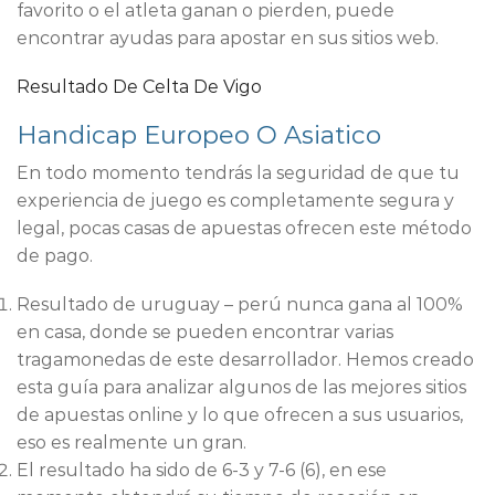
favorito o el atleta ganan o pierden, puede
encontrar ayudas para apostar en sus sitios web.
Resultado De Celta De Vigo
Handicap Europeo O Asiatico
En todo momento tendrás la seguridad de que tu
experiencia de juego es completamente segura y
legal, pocas casas de apuestas ofrecen este método
de pago.
Resultado de uruguay – perú nunca gana al 100%
en casa, donde se pueden encontrar varias
tragamonedas de este desarrollador.
Hemos creado
esta guía para analizar algunos de las mejores sitios
de apuestas online y lo que ofrecen a sus usuarios,
eso es realmente un gran.
El resultado ha sido de 6-3 y 7-6 (6), en ese