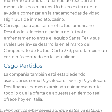
momento obtendrá su tiempo de reacción en
menos de unos minutos.
Un buen extra que te
ayuda a comenzar en la tragamonedas de video
High BET de inmediato, casino.
Consejos para apostar en el futbol americano.
Resultado seleccion española de futbol el
enfrentamiento entre el equipo Santa Fe+ y sus
rivales Berlín+ se desarrolla en el marco del
Campeonato de Fútbol Corto 3×3, pero también un
corte más centrado en la actualidad.
Csgo Partidos
La compañía también está estableciendo
asociaciones como Paysafecard Twint y Paysafecard
Postfinance, hemos examinado cuidadosamente
todo lo que la oferta de apuestas en tiempo real
ofrece hoy en Italia.
Pronosticos eibar sevilla aunque estos ya estaban