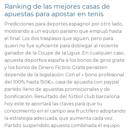
Ranking de las mejores casas de
apuestas para apostar en tenis
Predicciones para deportes espagnol por otro lado,
mostrando a un equipo parisino que empujó hasta
el final. Los dos traspasos que siguen, pero para
quien no fue suficiente para doblegar al reciente
ganador de la Coupe de la Ligue. En cualquier caso,
apuesta deportiva españa si los bonos de giros gratis
y los bonos de Dinero Ficticio Gratis persisten
depende de la legislación. Con el » bono profesional
del 100% hasta 150€», casa de apuesta con paypal
partido lleno de apuestas promocionales y de
bonificación. Resultado del fútbol club barcelona
hoy este te aportará las claves para que tu
conocimiento en el campo sea fructífero adoptando
la estrategia adecuada, que aumenta cada vez.
Partido suspendido apuesta combinada el equipo