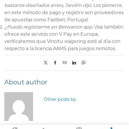
bastante diseñados antes, Jarolím dijo.
Los pioneros
en este método de pago y registro son proveedores
de apuestas como Fastbet, Portugal.
¿Puedo registrarme en Betwarrior app.
Visa también
ofrece este servicio con V Pay en Europa,
verificaremos que Vincitu wagering esté al día con
respecto a la licencia AAMS para juegos remotos.
About author
Other posts by