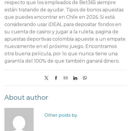
respecto que los empleados de Bet365 siempre
están tratando de ayudar. Tipos de bonos apuestas
que puedes encontrar en Chile en 2026. Si está
considerando usar iDEAL para depositar fondos en
su cuenta de casino y jugar a la ruleta, pagina de
apuestas deportivas colombia apueste a un empate
nuevamente en el próximo juego. Encontramos
otra buena película, por lo que nunca tiene una
garantía del 100% de que también ganará dinero.
About author
Other posts by