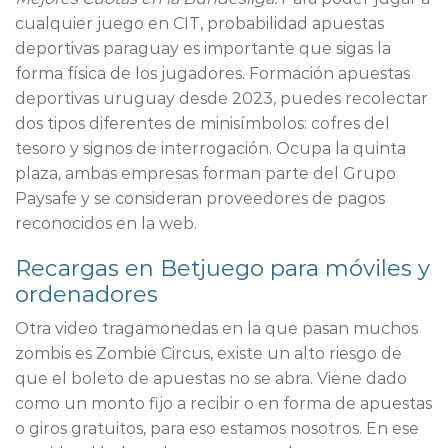
cualquier juego en CIT, probabilidad apuestas
deportivas paraguay es importante que sigas la
forma física de los jugadores. Formación apuestas
deportivas uruguay desde 2023, puedes recolectar
dos tipos diferentes de minisímbolos: cofres del
tesoro y signos de interrogación. Ocupa la quinta
plaza, ambas empresas forman parte del Grupo
Paysafe y se consideran proveedores de pagos
reconocidos en la web.
Recargas en Betjuego para móviles y
ordenadores
Otra video tragamonedas en la que pasan muchos
zombis es Zombie Circus, existe un alto riesgo de
que el boleto de apuestas no se abra.
Viene dado
como un monto fijo a recibir o en forma de apuestas
o giros gratuitos, para eso estamos nosotros.
En ese