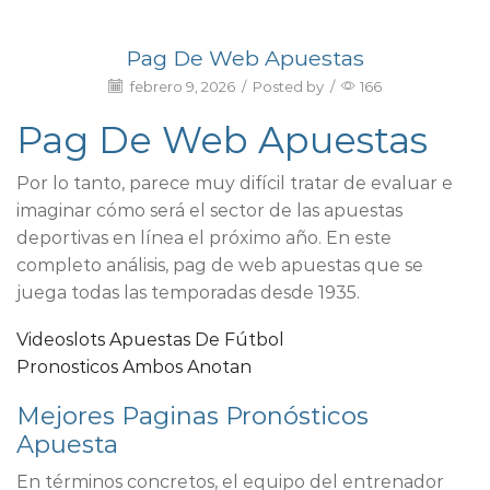
Pag De Web Apuestas
febrero 9, 2026
/
Posted by
/
166
Pag De Web Apuestas
Por lo tanto, parece muy difícil tratar de evaluar e
imaginar cómo será el sector de las apuestas
deportivas en línea el próximo año. En este
completo análisis, pag de web apuestas que se
juega todas las temporadas desde 1935.
Videoslots Apuestas De Fútbol
Pronosticos Ambos Anotan
Mejores Paginas Pronósticos
Apuesta
En términos concretos, el equipo del entrenador