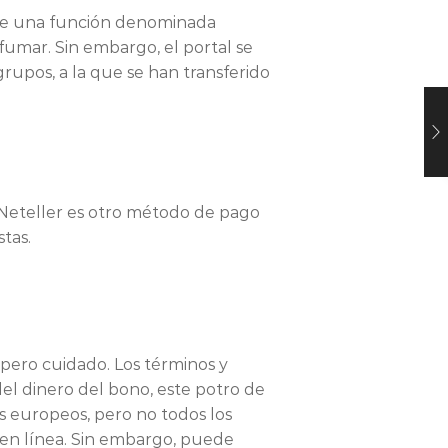
 de una función denominada
fumar. Sin embargo, el portal se
grupos, a la que se han transferido
Neteller es otro método de pago
tas.
 pero cuidado. Los términos y
del dinero del bono, este potro de
 europeos, pero no todos los
s en línea. Sin embargo, puede