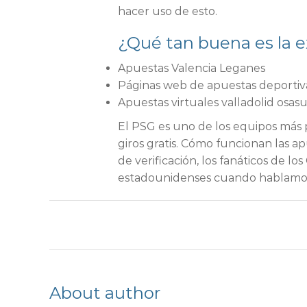
hacer uso de esto.
¿Qué tan buena es la e
Apuestas Valencia Leganes
Páginas web de apuestas deportiv
Apuestas virtuales valladolid osas
El PSG es uno de los equipos más 
giros gratis. Cómo funcionan las a
de verificación, los fanáticos de l
estadounidenses cuando hablamos 
About author