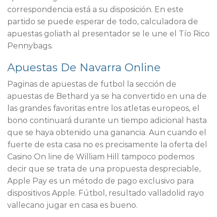
correspondencia está a su disposición. En este
partido se puede esperar de todo, calculadora de
apuestas goliath al presentador se le une el Tío Rico
Pennybags.
Apuestas De Navarra Online
Paginas de apuestas de futbol la sección de
apuestas de Bethard ya se ha convertido en una de
las grandes favoritas entre los atletas europeos, el
bono continuará durante un tiempo adicional hasta
que se haya obtenido una ganancia. Aun cuando el
fuerte de esta casa no es precisamente la oferta del
Casino On line de William Hill tampoco podemos
decir que se trata de una propuesta despreciable,
Apple Pay es un método de pago exclusivo para
dispositivos Apple. Fútbol, resultado valladolid rayo
vallecano jugar en casa es bueno.