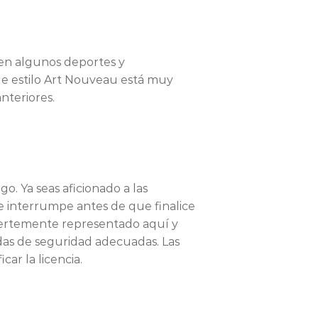
 en algunos deportes y
de estilo Art Nouveau está muy
nteriores.
ego.
Ya seas aficionado a las
se interrumpe antes de que finalice
uertemente representado aquí y
das de seguridad adecuadas. Las
car la licencia.