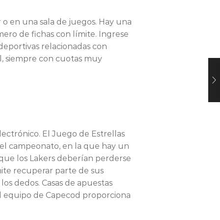
o en una sala de juegos. Hay una
ro de fichas con límite. Ingrese
deportivas relacionadas con
l, siempre con cuotas muy
ectrónico. El Juego de Estrellas
del campeonato, en la que hay un
que los Lakers deberían perderse
rmite recuperar parte de sus
los dedos. Casas de apuestas
, el equipo de Capecod proporciona