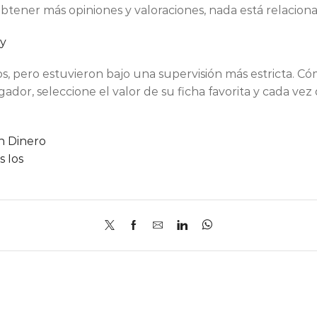
tener más opiniones y valoraciones, nada está relaciona
oy
itos, pero estuvieron bajo una supervisión más estricta. 
ador, seleccione el valor de su ficha favorita y cada vez
n Dinero
 Ios