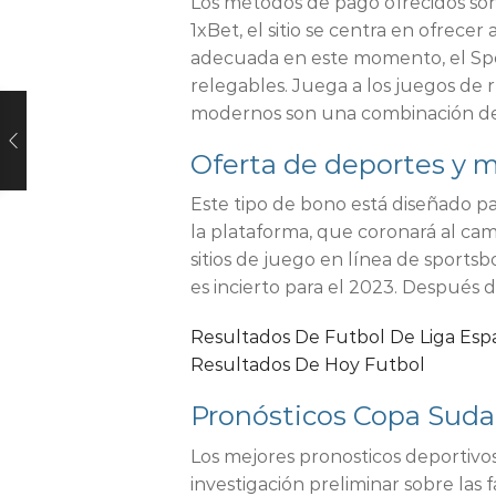
Los métodos de pago ofrecidos son,
1xBet, el sitio se centra en ofrece
adecuada en este momento, el Spor
relegables. Juega a los juegos de 
modernos son una combinación de 
Oferta de deportes y m
Este tipo de bono está diseñado pa
la plataforma, que coronará al cam
sitios de juego en línea de sports
es incierto para el 2023. Después
Resultados De Futbol De Liga Esp
Resultados De Hoy Futbol
Pronósticos Copa Sud
Los mejores pronosticos deportivo
investigación preliminar sobre las