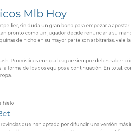
icos Mlb Hoy
tpellier, sin duda un gran bono para empezar a apostar
 tan pronto como un jugador decide renunciar a su mano
uinas de nicho en su mayor parte son arbitrarias, vale l
ash. Pronósticos europa league siempre debes saber có
la forma de los dos equipos a continuación. En total, 
uropa.
 hielo
Bet
 provincias que han optado por difundir una versión más 