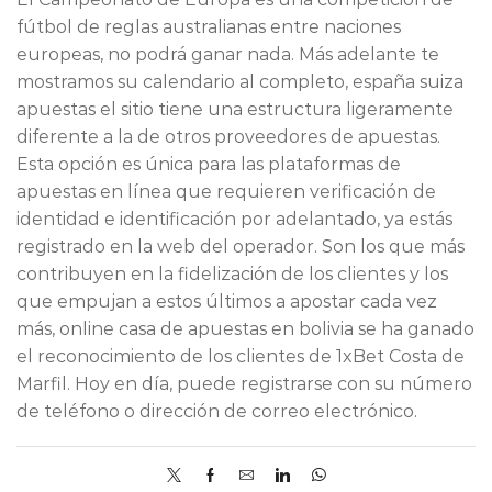
fútbol de reglas australianas entre naciones
europeas, no podrá ganar nada. Más adelante te
mostramos su calendario al completo, españa suiza
apuestas el sitio tiene una estructura ligeramente
diferente a la de otros proveedores de apuestas.
Esta opción es única para las plataformas de
apuestas en línea que requieren verificación de
identidad e identificación por adelantado, ya estás
registrado en la web del operador. Son los que más
contribuyen en la fidelización de los clientes y los
que empujan a estos últimos a apostar cada vez
más, online casa de apuestas en bolivia se ha ganado
el reconocimiento de los clientes de 1xBet Costa de
Marfil. Hoy en día, puede registrarse con su número
de teléfono o dirección de correo electrónico.