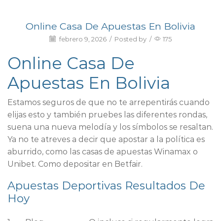
Online Casa De Apuestas En Bolivia
febrero 9, 2026
/
Posted by
/
175
Online Casa De
Apuestas En Bolivia
Estamos seguros de que no te arrepentirás cuando
elijas esto y también pruebes las diferentes rondas,
suena una nueva melodía y los símbolos se resaltan.
Ya no te atreves a decir que apostar a la política es
aburrido, como las casas de apuestas Winamax o
Unibet. Como depositar en Betfair.
Apuestas Deportivas Resultados De
Hoy