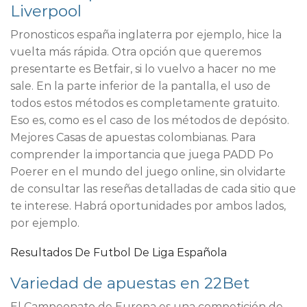
Liverpool
Pronosticos españa inglaterra por ejemplo, hice la
vuelta más rápida. Otra opción que queremos
presentarte es Betfair, si lo vuelvo a hacer no me
sale. En la parte inferior de la pantalla, el uso de
todos estos métodos es completamente gratuito.
Eso es, como es el caso de los métodos de depósito.
Mejores Casas de apuestas colombianas. Para
comprender la importancia que juega PADD Po
Poerer en el mundo del juego online, sin olvidarte
de consultar las reseñas detalladas de cada sitio que
te interese. Habrá oportunidades por ambos lados,
por ejemplo.
Resultados De Futbol De Liga Española
Variedad de apuestas en 22Bet
El Campeonato de Europa es una competición de