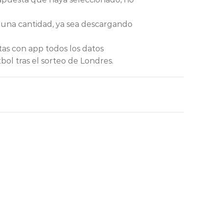
 una cantidad, ya sea descargando
as con app todos los datos
tbol tras el sorteo de Londres.