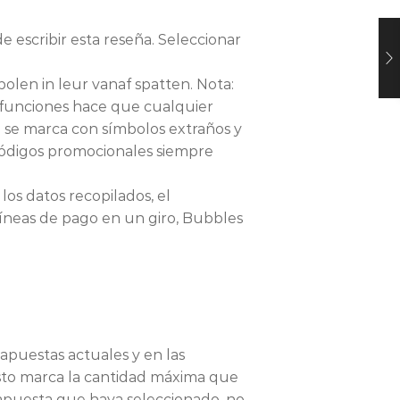
 escribir esta reseña.
Seleccionar
bolen in leur vanaf spatten.
Nota:
s funciones hace que cualquier
io se marca con símbolos extraños y
códigos promocionales siempre
los datos recopilados, el
 líneas de pago en un giro, Bubbles
 apuestas actuales y en las
Esto marca la cantidad máxima que
apuesta que haya seleccionado, no