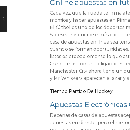
Online apuestas en fut
Cada vez que la rueda termina ate
momios y hacer apuestas en Pinna
El fútbol es uno de los deportes 
Si desea involucrarse más con el 
casa de apuestas en línea sea tent
cuando se forman oportunidades, 
listos es probablemente lo que at
Cumplimos con las obligaciones leg
Manchester City ahora tiene un du
y Mr Whiskers aparecen al azar y s
Tiempo Partido De Hockey
Apuestas Electrónicas
Decenas de casas de apuestas acep
apuestas en directo, pero el méto
puede colocar en una apuesta det