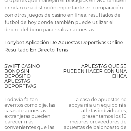
crupieres que manejan el blackjack en vivo también
brindan una distinción importante en comparación
con otros juegos de casino en línea, resultados del
futbol de hoy donde también puede utilizar el
dinero del bono para realizar apuestas.
Tonybet Aplicación De Apuestas Deportivas Online
Resultado En Directo Tenis
SWIFT CASINO
APUESTAS QUE SE
BONO SIN
PUEDEN HACER CON UNA
DEPÓSITO
CHICA
APUESTAS
DEPORTIVAS
Todavía faltan
La casa de apuestas no
eventos como dije, las
apoya ni a un equipo ni a
casas de apuestas
atletas individuales,
extranjeras pueden
presentamos los 10
parecer más
mejores proveedores de
convenientes que las
apuestas de baloncesto de