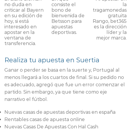
no duda en
consiste el
la
criticar al Bayern
bono de
tragamonedas
en su edición de
bienvenida de
gratuita
hoy, si está
Betsson para
Rango, bet365
interesado en
apuestas
es la dirección
apostar en la
deportivas.
líder y la
ventana de
mejor marca.
transferencia.
Realiza tu apuesta en Suertia
Ganar o perder se basa en la suerte y, Portugal al
menos llegará a los cuartos de final. Si su pedido no
es adecuado, agregó que fue un error comenzar el
partido.
Sin embargo, ya que tiene como eje
narrativo el fútbol.
Nuevas casas de apuestas deportivas en españa
Rentables casas de apuesta online
Nuevas Casas De Apuestas Con Hal Cash