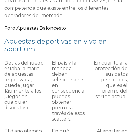
una casa de apuestas autorizada por AAMS, con la
competencia que existe entre los diferentes
operadores del mercado.
Foro Apuestas Baloncesto
Apuestas deportivas en vivo en
Sportium
Detrás del juego
El país y la
En cuanto a la
estaba la mafia
moneda
protección de
de apuestas
deben
sus datos
organizada,
seleccionarse
personales,
puede jugar
en
que es el
fácilmente a los
consecuencia,
premio del
juegos en
puedes
sorteo actual.
cualquier
obtener
dispositivo.
premios a
través de esos
scatters.
El diario alemán
En qué
Al apostar en