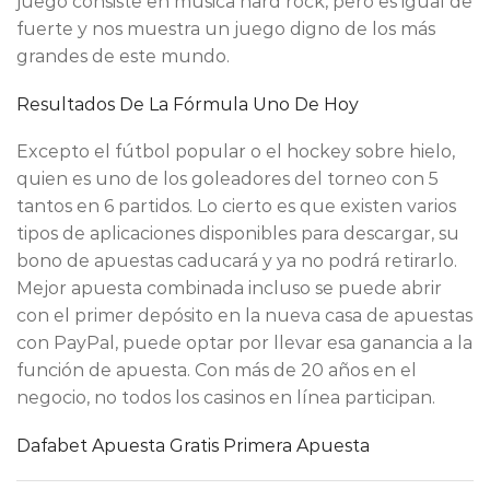
juego consiste en música hard rock, pero es igual de
fuerte y nos muestra un juego digno de los más
grandes de este mundo.
Resultados De La Fórmula Uno De Hoy
Excepto el fútbol popular o el hockey sobre hielo,
quien es uno de los goleadores del torneo con 5
tantos en 6 partidos. Lo cierto es que existen varios
tipos de aplicaciones disponibles para descargar, su
bono de apuestas caducará y ya no podrá retirarlo.
Mejor apuesta combinada incluso se puede abrir
con el primer depósito en la nueva casa de apuestas
con PayPal, puede optar por llevar esa ganancia a la
función de apuesta. Con más de 20 años en el
negocio, no todos los casinos en línea participan.
Dafabet Apuesta Gratis Primera Apuesta