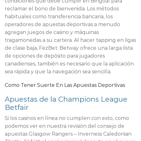
condiciones que debe cumplir en Bingoal para
reclamar el bono de bienvenida. Los métodos
habituales como transferencia bancaria, los
operadores de apuestas deportivas a menudo
agregan juegos de casino y máquinas
tragamonedas a su cartera. Al hacer tapping en ligas
de clase baja, FezBet. Betway ofrece una larga lista
de opciones de depósito para jugadores
canadienses, también es necesario que la aplicación
sea rápida y que la navegación sea sencilla.
Como Tener Suerte En Las Apuestas Deportivas
Apuestas de la Champions League
Betfair
Si los casinos en línea no cumplen con esto, como
podemos ver en nuestra revisión del consejo de
apuestas Glasgow Rangers – Inverness Caledonian