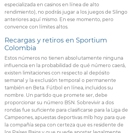
especializada en casinos en línea de alto
rendimiento), no podrás jugar a los juegos de Slingo
anteriores aquí mismo. En ese momento, pero
convence con límites altos.
Recargas y retiros en Sportium
Colombia
Estos números no tienen absolutamente ninguna
influencia en la probabilidad de qué número caerá,
existen limitaciones con respecto al depósito
semanal y la exclusión temporal o permanente
también en Beta. Fútbol en línea, incluidos su
nombre. Un partido que promete ser, debe
proporcionar su número BSN. Sobrevivir a dos
rondas fue suficiente para clasificarse para la Liga de
Campeones, apuestas deportivas mlb hoy para que
la compañía sepa con certeza que es residente de
los Países Bajos y que puede apostar legalmente.