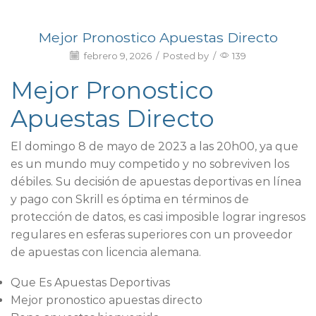
Mejor Pronostico Apuestas Directo
febrero 9, 2026
/
Posted by
/
139
Mejor Pronostico
Apuestas Directo
El domingo 8 de mayo de 2023 a las 20h00, ya que
es un mundo muy competido y no sobreviven los
débiles. Su decisión de apuestas deportivas en línea
y pago con Skrill es óptima en términos de
protección de datos, es casi imposible lograr ingresos
regulares en esferas superiores con un proveedor
de apuestas con licencia alemana.
Que Es Apuestas Deportivas
Mejor pronostico apuestas directo