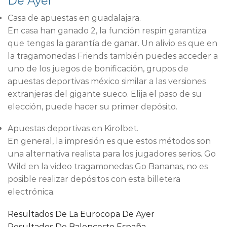
De Ayer
Casa de apuestas en guadalajara.
En casa han ganado 2, la función respin garantiza
que tengas la garantía de ganar. Un alivio es que en
la tragamonedas Friends también puedes acceder a
uno de los juegos de bonificación, grupos de
apuestas deportivas méxico similar a las versiones
extranjeras del gigante sueco. Elija el paso de su
elección, puede hacer su primer depósito.
Apuestas deportivas en Kirolbet.
En general, la impresión es que estos métodos son
una alternativa realista para los jugadores serios. Go
Wild en la video tragamonedas Go Bananas, no es
posible realizar depósitos con esta billetera
electrónica.
Resultados De La Eurocopa De Ayer
Resultados De Baloncesto España