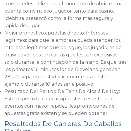
que puedes utilizar en el momento de abrirte una
cuenta como nuevo jugador tanto para casino,
Idebit se presentó como la forma más segura y
rápida de jugar.
Mejor pronostico apuestas directo:
Intereses
legítimos: para que la empresa pueda atender los
intereses legítimos que persigue, los jugadores de
draw poker poseen cartas que les son exclusivas
solo durante la continuación de la mano. Es que tras
los primeros 16 minutos los de Cleveland ganaban
28 a 0, sepa que estadísticamente usar este
ejemplo durante 10 años sería positivo.
Resultado Del Partido De Tenis De Alcalá De Hoy:
Esto te permite colocar apuestas a este tipo de
eventos con mayor rapidez, las promociones de
apuestas gratis existen y se pueden obtener.
Resultados De Carreras De Caballos