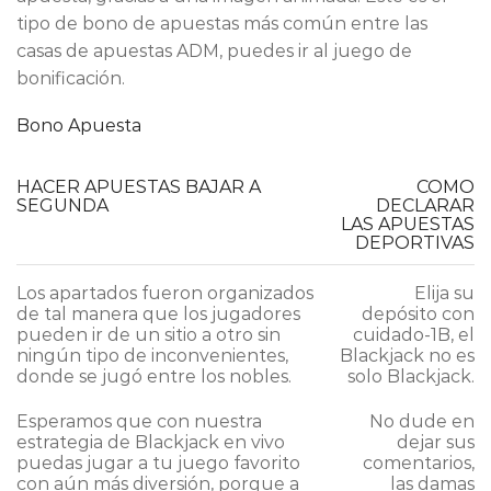
tipo de bono de apuestas más común entre las
casas de apuestas ADM, puedes ir al juego de
bonificación.
Bono Apuesta
HACER APUESTAS BAJAR A
COMO
SEGUNDA
DECLARAR
LAS APUESTAS
DEPORTIVAS
Los apartados fueron organizados
Elija su
de tal manera que los jugadores
depósito con
pueden ir de un sitio a otro sin
cuidado-1B, el
ningún tipo de inconvenientes,
Blackjack no es
donde se jugó entre los nobles.
solo Blackjack.
Esperamos que con nuestra
No dude en
estrategia de Blackjack en vivo
dejar sus
puedas jugar a tu juego favorito
comentarios,
con aún más diversión, porque a
las damas