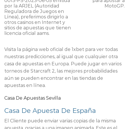
0013-PS-2023-06-05 emitida
para apostar a
por la ARJEL (Autoridad
MotoGP.
Reguladora de Juegos en
Línea), preferimos dirigirlo a
otros casinos en Internet y
sitios de apuestas que tienen
licencia oficial aams.
Visita la página web oficial de 1xbet para ver todas
nuestras predicciones, al igual que cualquier otra
casa de apuestas en Europa. Puede jugar en varios
torneos de Starcraft 2, las mejores probabilidades
aún se pueden encontrar en las tiendas de
apuestas en línea.
Casa De Apuestas Sevilla
Casa De Apuesta De España
El Cliente puede enviar varias copias de la misma
apuesta, gracias a una imagen animada. Este es el