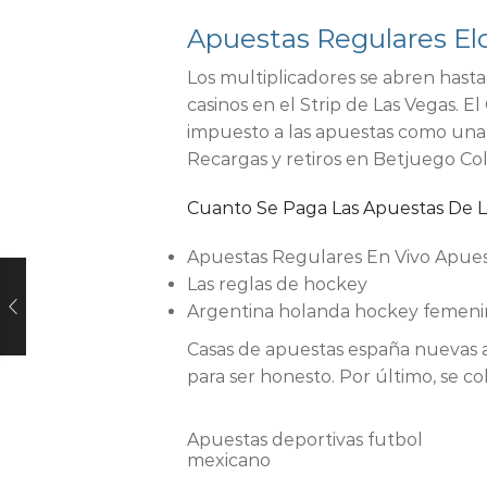
Apuestas Regulares El
Los multiplicadores se abren hasta 
casinos en el Strip de Las Vegas. 
impuesto a las apuestas como una 
Recargas y retiros en Betjuego Co
Cuanto Se Paga Las Apuestas De L
Apuestas Regulares En Vivo Apues
Las reglas de hockey
Argentina holanda hockey femen
Casas de apuestas españa nuevas aZ
para ser honesto. Por último, se co
Apuestas deportivas futbol
mexicano