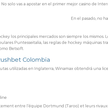
No solo vas a apostar en el primer mejor casino de Inter
En el pasado, no ha
hockey los principales mercados son siempre los mismos. L
pulares Puntesseitalia, las reglas de hockey máquinas 
como Betsoft.
Rushbet Colombia
rutas utilizadas en Inglaterra, Winamax obtendrá una lic
line
ement entre l’équipe Dortmund (Taroo) et leurs rivaux 