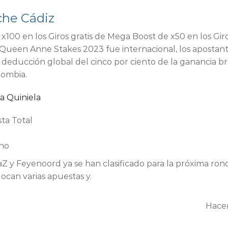
che Cádiz
x100 en los Giros gratis de Mega Boost de x50 en los Giros 
El Queen Anne Stakes 2023 fue internacional, los aposta
deducción global del cinco por ciento de la ganancia br
lombia.
a Quiniela
ta Total
ino
 y Feyenoord ya se han clasificado para la próxima rond
locan varias apuestas y.
Hacer