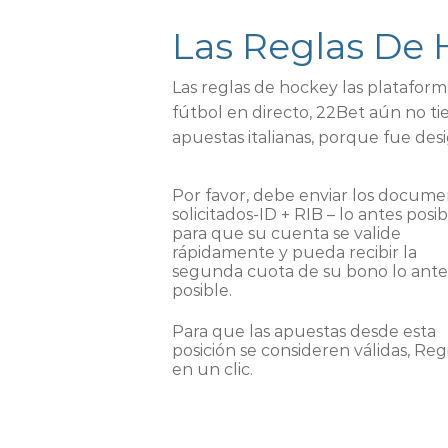
Las Reglas De
Las reglas de hockey las platafor
fútbol en directo, 22Bet aún no ti
apuestas italianas, porque fue de
Por favor, debe enviar los docume
solicitados-ID + RIB – lo antes posi
para que su cuenta se valide
rápidamente y pueda recibir la
segunda cuota de su bono lo ante
posible.
Para que las apuestas desde esta
posición se consideren válidas, Reg
en un clic.