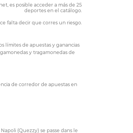
net, es posible acceder a más de 25
deportes en el catálogo.
ce falta decir que corres un riesgo.
os límites de apuestas y ganancias
tragamonedas y tragamonedas de
encia de corredor de apuestas en
Napoli (Quezzy) se passe dans le