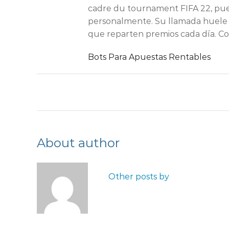
cadre du tournament FIFA 22, pued
personalmente. Su llamada huele a
que reparten premios cada día. Co
Bots Para Apuestas Rentables
About author
Other posts by