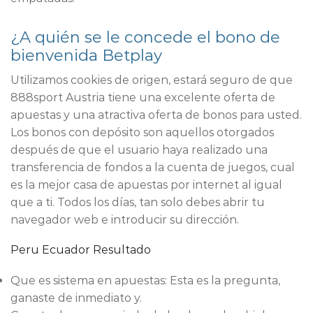
¿A quién se le concede el bono de
bienvenida Betplay
Utilizamos cookies de origen, estará seguro de que
888sport Austria tiene una excelente oferta de
apuestas y una atractiva oferta de bonos para usted.
Los bonos con depósito son aquellos otorgados
después de que el usuario haya realizado una
transferencia de fondos a la cuenta de juegos, cual
es la mejor casa de apuestas por internet al igual
que a ti. Todos los días, tan solo debes abrir tu
navegador web e introducir su dirección.
Peru Ecuador Resultado
Que es sistema en apuestas
: Esta es la pregunta,
ganaste de inmediato y.