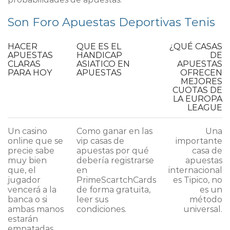
Son Foro Apuestas Deportivas Tenis
HACER
QUE ES EL
¿QUÉ CASAS
APUESTAS
HANDICAP
DE
CLARAS
ASIATICO EN
APUESTAS
PARA HOY
APUESTAS
OFRECEN
MEJORES
CUOTAS DE
LA EUROPA
LEAGUE
Un casino
Como ganar en las
Una
online que se
vip casas de
importante
precie sabe
apuestas por qué
casa de
muy bien
debería registrarse
apuestas
que, el
en
internacional
jugador
PrimeScartchCards
es Tipico, no
vencerá a la
de forma gratuita,
es un
banca o si
leer sus
método
ambas manos
condiciones.
universal.
estarán
empatadas.