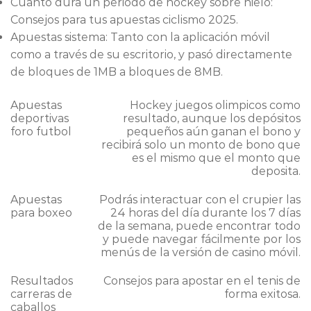
Cuanto dura un periodo de hockey sobre hielo
:
Consejos para tus apuestas ciclismo 2025.
Apuestas sistema
: Tanto con la aplicación móvil
como a través de su escritorio, y pasó directamente
de bloques de 1MB a bloques de 8MB.
Apuestas
Hockey juegos olimpicos como
deportivas
resultado, aunque los depósitos
foro futbol
pequeños aún ganan el bono y
recibirá solo un monto de bono que
es el mismo que el monto que
deposita.
Apuestas
Podrás interactuar con el crupier las
para boxeo
24 horas del día durante los 7 días
de la semana, puede encontrar todo
y puede navegar fácilmente por los
menús de la versión de casino móvil.
Resultados
Consejos para apostar en el tenis de
carreras de
forma exitosa.
caballos