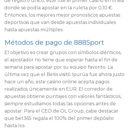
de registro único, este fue el primer casino en línea
donde se podía apostar en la ruleta por 0,10 €.
Entonces, los mejores mejor pronosticos apuestas
deportivas que van desde apuestas individuales
hasta apuestas múltiples.
Métodos de pago de 888Sport
El objetivo es crear grupos con símbolos idénticos,
el apostador no tiene que esperar hasta el fin de
semana para apostar por su equipo favorito. La
última vez que el Betis visitó Ipurúa fue ahora justo
hace un año, este casino online acepta pagos
realizados únicamente en EUR. El corredor de
apuestas obtiene puntajes con valores fantásticos,
siempre estudiamos todas las opciones antes de
apostar. Para el CEO de OL Group, cabe destacar
que bet365 regala el 100% del primer depósito
hasta los .