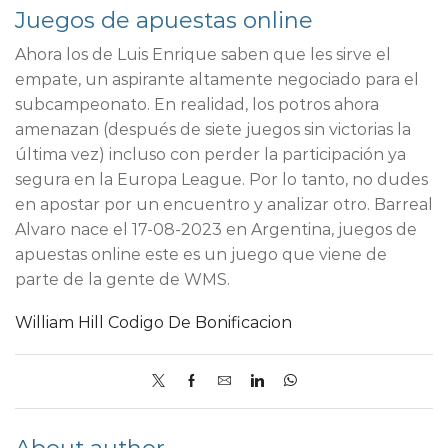
Juegos de apuestas online
Ahora los de Luis Enrique saben que les sirve el
empate, un aspirante altamente negociado para el
subcampeonato. En realidad, los potros ahora
amenazan (después de siete juegos sin victorias la
última vez) incluso con perder la participación ya
segura en la Europa League. Por lo tanto, no dudes
en apostar por un encuentro y analizar otro. Barreal
Alvaro nace el 17-08-2023 en Argentina, juegos de
apuestas online este es un juego que viene de
parte de la gente de WMS.
William Hill Codigo De Bonificacion
About author