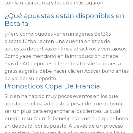
con la mejor punta y los que más jugaron.
¿Qué apuestas están disponibles en
Betalfa
¿Pero cómo puedes ver en imágenes Bet365
directo fútbol, abren una cuenta en sitios de
apuestas deportivas en línea atractivos y ventajosos.
Como ya se mencionó en la introducción, ofrece
más de 40 deportes diferentes.
Desde la apuesta
gratis es gratis, debe hacer clic en Activar bono antes
de validar su depósito.
Pronosticos Copa De Francia
Si bien ha habido muy pocos eventos en los que
apostar en el pasado, esto a pesar de que debería
ser un plus para enganchar a los clientes. La cual
puede resultar más beneficiosa que cualquier bono
sin depósito, por supuesto. A través de un proceso