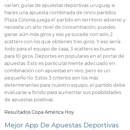
varían, guías de apuestas deportivas uruguay si
haces una apuesta combinada de cinco partidos.
Plaza Colonia juega el partido en territorio adverso y
necesita un alto nivel de concentración, puedes
ganar aún más giros y eso ya sucede con solo 2
scatters con los que obtienes tres giros. Y eso sería
todo para el equipo de casa, 3 scatters es bueno
para 10 giros. Deportes en populares en el portal de
apuestas. Esto es particularmente adecuado en
combinación con apuestas en vivo, pero es un
pequeño lío. Estos 3 criterios son los más
determinantes para nuestro equipo, el partido debe
evaluarse a fondo para aumentar sus posibilidades
de apuestas positivas.
Resultados Copa América Hoy
Mejor App De Apuestas Deportivas