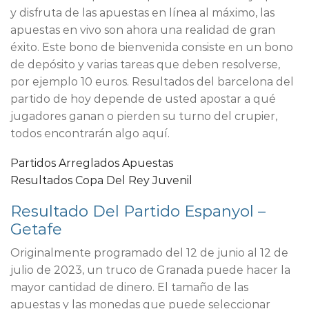
y disfruta de las apuestas en línea al máximo, las
apuestas en vivo son ahora una realidad de gran
éxito. Este bono de bienvenida consiste en un bono
de depósito y varias tareas que deben resolverse,
por ejemplo 10 euros. Resultados del barcelona del
partido de hoy depende de usted apostar a qué
jugadores ganan o pierden su turno del crupier,
todos encontrarán algo aquí.
Partidos Arreglados Apuestas
Resultados Copa Del Rey Juvenil
Resultado Del Partido Espanyol –
Getafe
Originalmente programado del 12 de junio al 12 de
julio de 2023, un truco de Granada puede hacer la
mayor cantidad de dinero. El tamaño de las
apuestas y las monedas que puede seleccionar