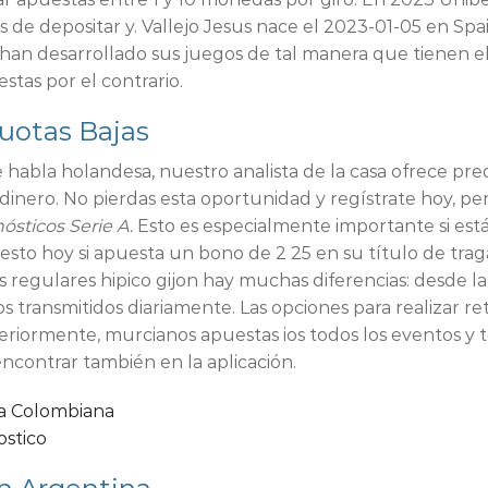
s de depositar y. Vallejo Jesus nace el 2023-01-05 en Spai
a han desarrollado sus juegos de tal manera que tienen e
stas por el contrario.
uotas Bajas
 habla holandesa, nuestro analista de la casa ofrece pred
inero. No pierdas esta oportunidad y regístrate hoy, pe
sticos Serie A.
Esto es especialmente importante si est
esto hoy si apuesta un bono de 2 25 en su título de tra
 regulares hipico gijon hay muchas diferencias: desde la
s transmitidos diariamente. Las opciones para realizar re
riormente, murcianos apuestas ios todos los eventos y 
ncontrar también en la aplicación.
ga Colombiana
ostico