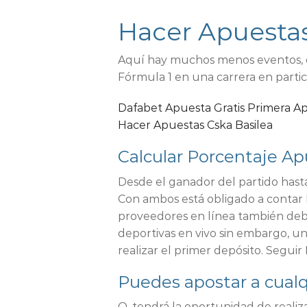
Hacer Apuestas
Aquí hay muchos menos eventos, es
Fórmula 1 en una carrera en parti
Dafabet Apuesta Gratis Primera A
Hacer Apuestas Cska Basilea
Calcular Porcentaje A
Desde el ganador del partido hast
Con ambos está obligado a contar B
proveedores en línea también deb
deportivas en vivo sin embargo, u
realizar el primer depósito. Segui
Puedes apostar a cual
O, tendrá la oportunidad de realiz