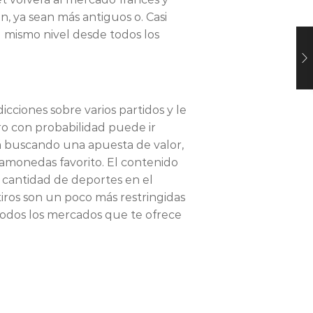
n, ya sean más antiguos o. Casi
l mismo nivel desde todos los
icciones sobre varios partidos y le
ro con probabilidad puede ir
á buscando una apuesta de valor,
gamonedas favorito. El contenido
 cantidad de deportes en el
tiros son un poco más restringidas
todos los mercados que te ofrece