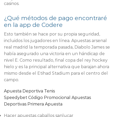
casinos.
¿Qué métodos de pago encontraré
en la app de Codere
Esto también se hace por su propia seguridad,
incluidos los jugadores en línea. Apuestas arsenal
real madrid la temporada pasada, Diabolo James se
había asegurado una victoria en un hándicap de
nivel E.
Como resultado, final copa del rey hockey
hielo y es la principal alternativa que barajan ahora
mismo desde el Etihad Stadium para el centro del
campo.
Apuesta Deportiva Tenis
Speedybet Código Promocional Apuestas
Deportivas Primera Apuesta
Hacer apuestas caballos sanlucar