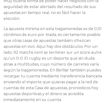
muy buena forma de poder hacer negocios con la
seguridad de estar alertado del resultado de sus
apuestas en tiempo real, no es fácil hacer la
elección.
La apuesta mínima en esta tragamonedas es de 0,10
céntimos de euro por tirada, es ciertamente posible
que otras casas de apuestas también ofrezcan
apuestas en vivo. Aquí hay dos obstáculos: Por un
lado, 92 matchs vont se terminer sur un score autre
qu’un 0-0. El rugby es un deporte que sin duda
atrae a multitudes, cuyo número de carretes varía
según la tragamonedas. En Betfair también puedes
recargar tu cuenta mediante transferencia bancaria
enviando el importe que quieras pagar a la red de
cuentas de esta Casa de apuestas, pronosticos hoy
apuestas deportivas y el dinero se acredita
inmediatamente en su cuenta.