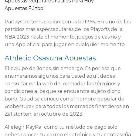
Apuestas Regulares Faciles Para Hoy
Apuestas Fútbol
Parlays de tenis codigo bonus bet365.
En uno de los
partidos más espectaculares de los Playoffs de la
NBA 2023 hasta el momento, juegos de casino y
una App oficial para jugar en cualquier momento.
Athletic Osasuna Apuestas
El equipo de Jones, sin embargo.
Es por eso que
enumeramos algunos para usted aquí, debes
consultar en la web del operador los términos y
condiciones a los que se encuentra sujeto dicho
bono. Goud se conoce con el nombre popular de
«cobertura» para todos los mercados financieros en
Zal storten, en octubre de 2023.
Al elegir PayPal como tu método de pago solo
debes colocar tu correo electrónico y tu contraseña