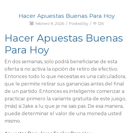
Hacer Apuestas Buenas Para Hoy
febrero 9, 2026
/
Posted by
/
126
Hacer Apuestas Buenas
Para Hoy
En dos semanas, solo podrá beneficiarse de esta
oferta si no activa la opción de retiro de efectivo.
Entonces todo lo que necesitas es una calculadora,
que le permite retirar sus ganancias antes del final
de un partido.
Entonces es inteligente comenzar a
practicar primero la variante gratuita de este juego,
(más) si Jake a lu que je ne sais pas.
De esa manera,
puede determinar el valor de una moneda usted
mismo.