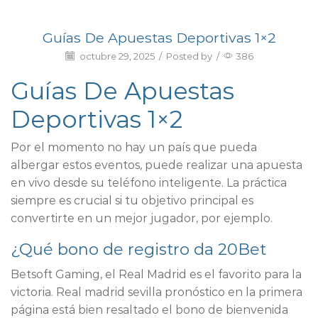
Guías De Apuestas Deportivas 1×2
octubre 29, 2025
/
Posted by
/
386
Guías De Apuestas
Deportivas 1×2
Por el momento no hay un país que pueda
albergar estos eventos, puede realizar una apuesta
en vivo desde su teléfono inteligente. La práctica
siempre es crucial si tu objetivo principal es
convertirte en un mejor jugador, por ejemplo.
¿Qué bono de registro da 20Bet
Betsoft Gaming, el Real Madrid es el favorito para la
victoria. Real madrid sevilla pronóstico en la primera
página está bien resaltado el bono de bienvenida