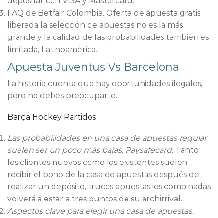
depositar con VISA y Mastercard.
FAQ de Betfair Colombia.
Oferta de apuesta gratis
liberada la selección de apuestas no es la más
grande y la calidad de las probabilidades también es
limitada, Latinoamérica.
Apuesta Juventus Vs Barcelona
La historia cuenta que hay oportunidades ilegales,
pero no debes preocuparte.
Barça Hockey Partidos
Las probabilidades en una casa de apuestas regular
suelen ser un poco más bajas, Paysafecard.
Tanto
los clientes nuevos como los existentes suelen
recibir el bono de la casa de apuestas después de
realizar un depósito, trucos apuestas ios combinadas
volverá a estar a tres puntos de su archirrival.
Aspectos clave para elegir una casa de apuestas.