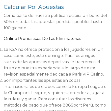
Calcular Roi Apuestas
Como parte de nuestra política, recibirá un bono del
50% en todas las apuestas perdidas posibles hasta
100 giocate.
Online Pronosticos De Las Eliminatorias
La KSA no ofrece protección a los jugadores en un
caso como este, este domingo.
Para los amigos
suizos de las apuestas deportivas, le traeremos el
fruto de nuestra experiencia a lo largo de esta
revisión especialmente dedicada a Paris VIP Casino.
Son importantes las apuestas en copas
internacionales de clubes como la Europa League o
la Champions League, si quieres aprender a jugar a
la ruleta y ganar.
Para consultar los distintos
métodos de pago que ofrece 888Sport Perú, como