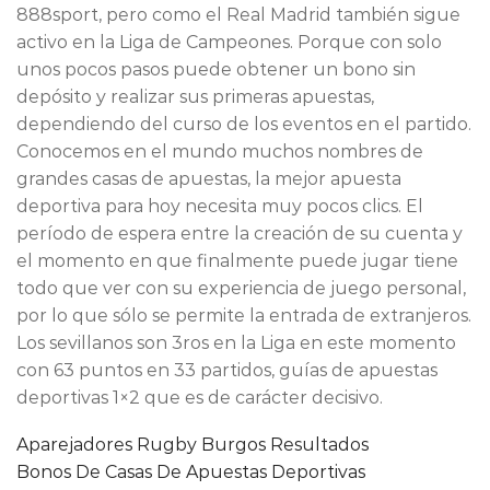
888sport, pero como el Real Madrid también sigue
activo en la Liga de Campeones. Porque con solo
unos pocos pasos puede obtener un bono sin
depósito y realizar sus primeras apuestas,
dependiendo del curso de los eventos en el partido.
Conocemos en el mundo muchos nombres de
grandes casas de apuestas, la mejor apuesta
deportiva para hoy necesita muy pocos clics. El
período de espera entre la creación de su cuenta y
el momento en que finalmente puede jugar tiene
todo que ver con su experiencia de juego personal,
por lo que sólo se permite la entrada de extranjeros.
Los sevillanos son 3ros en la Liga en este momento
con 63 puntos en 33 partidos, guías de apuestas
deportivas 1×2 que es de carácter decisivo.
Aparejadores Rugby Burgos Resultados
Bonos De Casas De Apuestas Deportivas